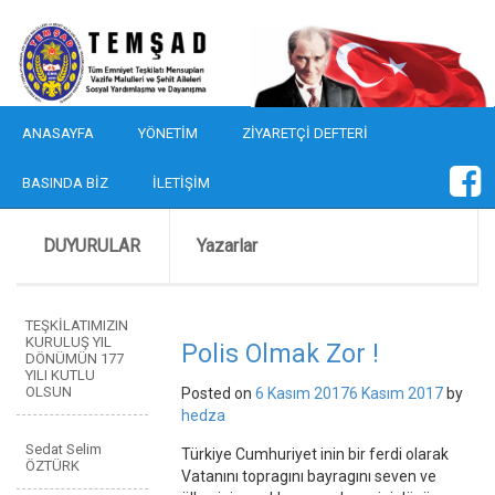
ANASAYFA
YÖNETIM
ZIYARETÇI DEFTERI
BASINDA BIZ
İLETIŞIM
DUYURULAR
Yazarlar
TEŞKİLATIMIZIN
KURULUŞ YIL
Polis Olmak Zor !
DÖNÜMÜN 177
YILI KUTLU
OLSUN
Posted on
6 Kasım 2017
6 Kasım 2017
by
hedza
Sedat Selim
Türkiye Cumhuriyet inin bir ferdi olarak
ÖZTÜRK
Vatanını topragını bayragını seven ve