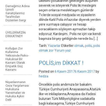
ülkesini çocuklarının gelecegini düşünen
severek ve isteyerek Polis lik meslegini
Derneğimiz Adına
İzmirli
seçen onlarca meslektaşım.günlerdir
Sanatçılarımız
Tv.lerde sosyal medyada ve siyasilerin
Tarafından
dilinde Katil Polis infazcılar diyerek yerden
Düzenlen Sergi
yere vurmaya calışıyor ve hesap
soracaklarını söyleyen aymazları takip
ÜYELERİMİZİN
ediyoruz. Kardeşim.. Polis ne için var.kendi
DİKKATİNE!!!
başınıza birşey geldiginde nerede bu […]
Tarih:
Yazarlar
Etiketler
olmak
,
polis
,
polis
Kolluğun Zor
olmak zor
Yorum yaz
Kullanma
Yetkisinde Psiko-
Hukuksal Bir
POLİS,im DİKKAT !
Kavram Olarak
Empatik Güç
Kavramı
Posted on
6 Kasım 2017
6 Kasım 2017
by
hedza
Nişanlanmanın
Öncelikle polis andımıza bir bakalım.
Ceza Yargılaması
Hukukuna
Türkiye Cumhuriyeti Anayasasına,Atatürk
Yansımaları ve
ilke ve inkilaplarına,Anayasa da ifadesi
Hukuka Aykırı
bulunan Türk Milliyetçiligine sadakatla
Delil
baglı kalacagıma,Türkiye Cumhuriyeti