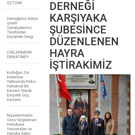
DERNEĞİ
ÖZTÜRK
KARŞIYAKA
Derneğimiz Adına
İzmirli
ŞUBESİNCE
Sanatçılarımız
Tarafından
Düzenlen Sergi
DÜZENLENEN
HAYRA
ÜYELERİMİZİN
DİKKATİNE!!!
İŞTİRAKİMİZ
Kolluğun Zor
Kullanma
Yetkisinde Psiko-
Hukuksal Bir
Kavram Olarak
Empatik Güç
Kavramı
Nişanlanmanın
Ceza Yargılaması
Hukukuna
Yansımaları ve
Hukuka Aykırı