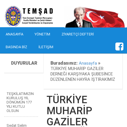
ANASAYFA
YÖNETIM
ZIYARETÇI DEFTERI
BASINDA BIZ
İLETIŞIM
DUYURULAR
Buradasınız:
»
Anasayfa
TÜRKİYE MUHARİP GAZİLER
DERNEĞİ KARŞIYAKA ŞUBESİNCE
DÜZENLENEN HAYRA İŞTİRAKİMİZ
TEŞKİLATIMIZIN
TÜRKİYE
KURULUŞ YIL
DÖNÜMÜN 177
YILI KUTLU
MUHARİP
OLSUN
GAZİLER
Sedat Selim