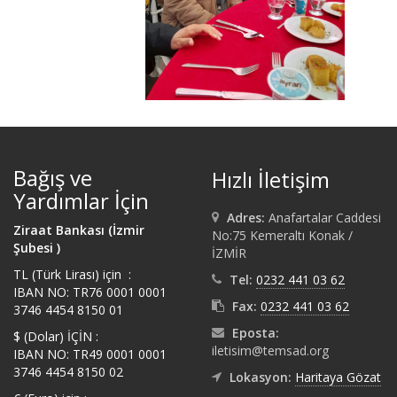
Bağış ve
Hızlı İletişim
Yardımlar İçin
Adres:
Anafartalar Caddesi
Ziraat Bankası (İzmir
No:75 Kemeraltı Konak /
Şubesi )
İZMİR
TL (Türk Lirası) için :
Tel:
0232 441 03 62
IBAN NO: TR76 0001 0001
Fax:
0232 441 03 62
3746 4454 8150 01
Eposta:
$ (Dolar) İÇİN :
iletisim@temsad.org
IBAN NO: TR49 0001 0001
3746 4454 8150 02
Lokasyon:
Haritaya Gözat