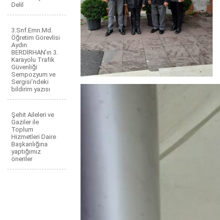
Delil
3.Snf.Emn.Md.
Öğretim Görevlisi
Aydın
BERDİRHAN’ın 3.
Karayolu Trafik
Güvenliği
Sempozyum ve
Sergisi’ndeki
bildirim yazısı
Şehit Aileleri ve
Gaziler ile
Toplum
Hizmetleri Daire
Başkanlığına
yaptığımız
öneriler