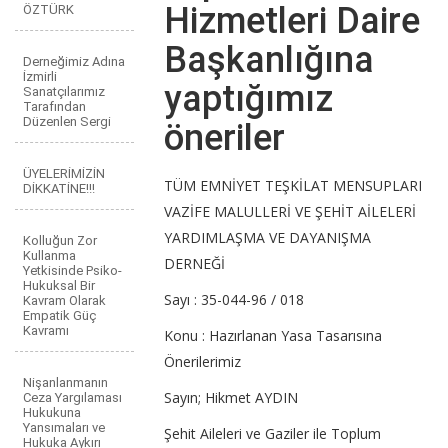
Hizmetleri Daire
ÖZTÜRK
Başkanlığına
Derneğimiz Adına
İzmirli
yaptığımız
Sanatçılarımız
Tarafından
Düzenlen Sergi
öneriler
ÜYELERİMİZİN
TÜM EMNİYET TEŞKİLAT MENSUPLARI
DİKKATİNE!!!
VAZİFE MALULLERİ VE ŞEHİT AİLELERİ
YARDIMLAŞMA VE DAYANIŞMA
Kolluğun Zor
Kullanma
DERNEĞİ
Yetkisinde Psiko-
Hukuksal Bir
Sayı : 35-044-96 / 018
Kavram Olarak
Empatik Güç
Kavramı
Konu : Hazırlanan Yasa Tasarısına
Önerilerimiz
Nişanlanmanın
Sayın; Hikmet AYDIN
Ceza Yargılaması
Hukukuna
Yansımaları ve
Şehit Aileleri ve Gaziler ile Toplum
Hukuka Aykırı