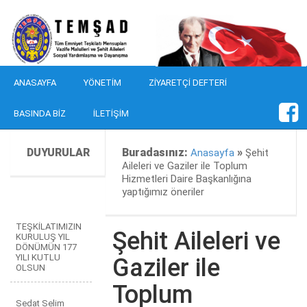
ANASAYFA
YÖNETIM
ZIYARETÇI DEFTERI
BASINDA BIZ
İLETIŞIM
DUYURULAR
Buradasınız:
»
Anasayfa
Şehit
Aileleri ve Gaziler ile Toplum
Hizmetleri Daire Başkanlığına
yaptığımız öneriler
TEŞKİLATIMIZIN
Şehit Aileleri ve
KURULUŞ YIL
DÖNÜMÜN 177
YILI KUTLU
Gaziler ile
OLSUN
Toplum
Sedat Selim