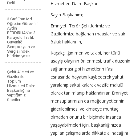
Delil
Hizmetleri Daire Başkanı
Sayın Başkanım;
3.Snf.Emn.Md.
Öğretim Görevlisi
Emniyet, Terör Şehitlerimiz ve
Aydın
BERDİRHAN’ın 3.
Gazilerimize bağlanan maaşlar ve sair
Karayolu Trafik
özlük haklarının,
Güvenliği
Sempozyum ve
Sergisi’ndeki
Kaçakçılığın men ve takibi, her türlü
bildirim yazısı
asayiş olayının önlenmesi, trafik düzenin
sağlanması gibi hizmetlerin ifası
Şehit Aileleri ve
esnasında hayatını kaybederek yahut
Gaziler ile
Toplum
yaralanıp sakat kalarak vazife malulü
Hizmetleri Daire
Başkanlığına
olarak tanımlanıp haklandırılan Emniyet
yaptığımız
öneriler
mensuplarımızın da mağduriyetlerinin
giderilebilmesi ve kimseye muhtaç
olmadan onurlu bir biçimde insanca
yaşayabilmeleri için, başkanlığınızda
yapılan çalışmalarda dikkate alınacağını