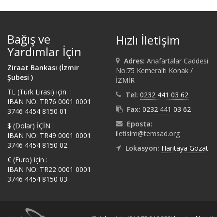
Bağış ve
Hızlı İletişim
Yardımlar İçin
Adres:
Anafartalar Caddesi
Ziraat Bankası (İzmir
No:75 Kemeraltı Konak /
Şubesi )
İZMİR
TL (Türk Lirası) için :
Tel:
0232 441 03 62
IBAN NO: TR76 0001 0001
Fax:
0232 441 03 62
3746 4454 8150 01
Eposta:
$ (Dolar) İÇİN :
iletisim@temsad.org
IBAN NO: TR49 0001 0001
3746 4454 8150 02
Lokasyon:
Haritaya Gözat
€ (Euro) için :
IBAN NO: TR22 0001 0001
3746 4454 8150 03