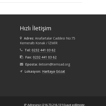
Hızlı İletişim
Adres:
Anafartalar Caddesi No:75
Kemeraltı Konak / İZMİR
Tel:
0232 441 03 62
Fax:
0232 441 03 62
Eposta:
iletisim@temsad.org
Lokasyon:
Haritaya Gözat
IP Adresiniz (216.73.216.131) kayıt edilmiştir.