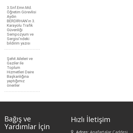
3.Snf.Emn.Md.
Öğretim Görevlisi
Aydın
BERDİRHAN’ın 3.
Karayolu Trafik
Güvenliği
Sempozyum ve
Sergisi’ndeki
bildirim yazısı
Şehit Aileleri ve
Gaziler ile
Toplum
Hizmetleri Daire
Başkanlığına
yaptığımız
öneriler
Bağış ve
Hızlı İletişim
Yardımlar İçin
Adres:
Anafartalar Caddesi