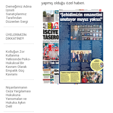
yapmış olduğu özel haberi.
Derneğimiz Adına
İzmirli
Sanatçılarımız
Tarafından
Düzenlen Sergi
ÜYELERİMİZİN
DİKKATİNE!!!
Kolluğun Zor
Kullanma
Yetkisinde Psiko-
Hukuksal Bir
Kavram Olarak
Empatik Güç
Kavramı
Nişanlanmanın
Ceza Yargılaması
Hukukuna
Yansımaları ve
Hukuka Aykırı
Delil