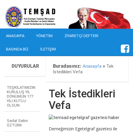
ANASAYFA
YÖNETIM
ZIYARETÇI DEFTERI
BASINDA BIZ
İLETIŞIM
DUYURULAR
Buradasınız:
»
Anasayfa
Tek
İstedikleri Vefa
TEŞKİLATIMIZIN
Tek İstedikleri
KURULUŞ YIL
DÖNÜMÜN 177
YILI KUTLU
Vefa
OLSUN
Sedat Selim
ÖZTÜRK
Derneğimizin Egetelgraf gazetesi ile