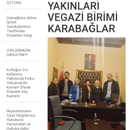
YAKINLARI
ÖZTÜRK
VEGAZİ BİRİMİ
Derneğimiz Adına
İzmirli
KARABAĞLAR
Sanatçılarımız
Tarafından
Düzenlen Sergi
ÜYELERİMİZİN
DİKKATİNE!!!
Kolluğun Zor
Kullanma
Yetkisinde Psiko-
Hukuksal Bir
Kavram Olarak
Empatik Güç
Kavramı
Nişanlanmanın
Ceza Yargılaması
Hukukuna
Yansımaları ve
Hukuka Aykırı