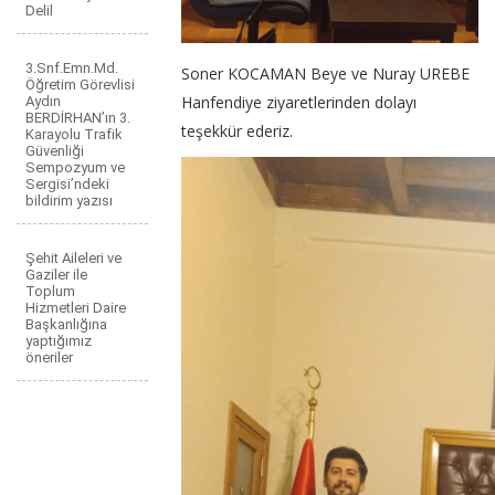
Delil
3.Snf.Emn.Md.
Soner KOCAMAN Beye ve Nuray UREBE
Öğretim Görevlisi
Hanfendiye ziyaretlerinden dolayı
Aydın
BERDİRHAN’ın 3.
teşekkür ederiz.
Karayolu Trafik
Güvenliği
Sempozyum ve
Sergisi’ndeki
bildirim yazısı
Şehit Aileleri ve
Gaziler ile
Toplum
Hizmetleri Daire
Başkanlığına
yaptığımız
öneriler