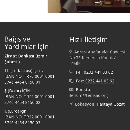
Bağış ve
Hızlı İletişim
Yardımlar İçin
Adres:
Anafartalar Caddesi
Ziraat Bankası (İzmir
No:75 Kemeraltı Konak /
Şubesi )
İZMİR
TL (Türk Lirası) için :
Tel:
0232 441 03 62
IBAN NO: TR76 0001 0001
Fax:
0232 441 03 62
3746 4454 8150 01
Eposta:
$ (Dolar) İÇİN :
iletisim@temsad.org
IBAN NO: TR49 0001 0001
3746 4454 8150 02
Lokasyon:
Haritaya Gözat
€ (Euro) için :
IBAN NO: TR22 0001 0001
3746 4454 8150 03