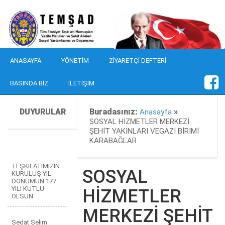
ANASAYFA
YÖNETIM
ZIYARETÇI DEFTERI
BASINDA BIZ
İLETIŞIM
DUYURULAR
Buradasınız:
»
Anasayfa
SOSYAL HİZMETLER MERKEZİ
ŞEHİT YAKINLARI VEGAZİ BİRİMİ
KARABAĞLAR
TEŞKİLATIMIZIN
SOSYAL
KURULUŞ YIL
DÖNÜMÜN 177
YILI KUTLU
HİZMETLER
OLSUN
MERKEZİ ŞEHİT
Sedat Selim