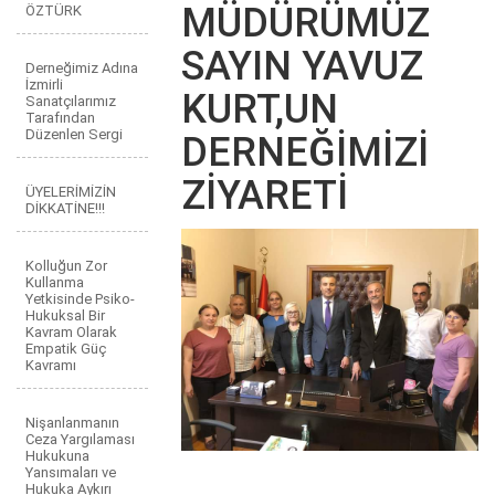
MÜDÜRÜMÜZ
ÖZTÜRK
SAYIN YAVUZ
Derneğimiz Adına
İzmirli
KURT,UN
Sanatçılarımız
Tarafından
Düzenlen Sergi
DERNEĞİMİZİ
ZİYARETİ
ÜYELERİMİZİN
DİKKATİNE!!!
Kolluğun Zor
Kullanma
Yetkisinde Psiko-
Hukuksal Bir
Kavram Olarak
Empatik Güç
Kavramı
Nişanlanmanın
Ceza Yargılaması
Hukukuna
Yansımaları ve
Hukuka Aykırı