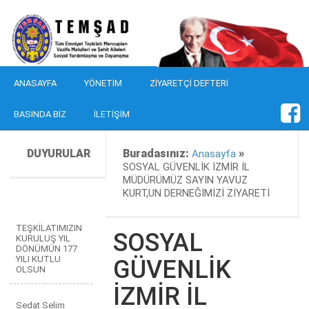
ANASAYFA
YÖNETIM
ZIYARETÇI DEFTERI
BASINDA BIZ
İLETIŞIM
DUYURULAR
Buradasınız:
»
Anasayfa
SOSYAL GÜVENLİK İZMİR İL
MÜDÜRÜMÜZ SAYIN YAVUZ
KURT,UN DERNEĞİMİZİ ZİYARETİ
TEŞKİLATIMIZIN
SOSYAL
KURULUŞ YIL
DÖNÜMÜN 177
YILI KUTLU
GÜVENLİK
OLSUN
İZMİR İL
Sedat Selim