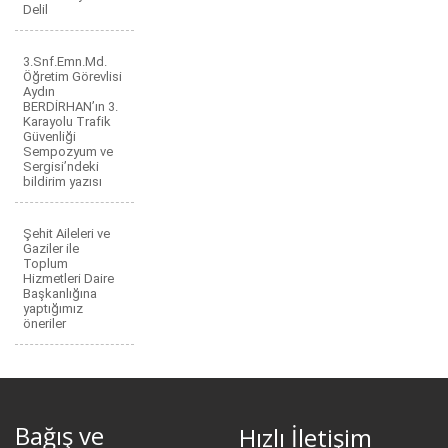
Delil
3.Snf.Emn.Md.
Öğretim Görevlisi
Aydın
BERDİRHAN’ın 3.
Karayolu Trafik
Güvenliği
Sempozyum ve
Sergisi’ndeki
bildirim yazısı
Şehit Aileleri ve
Gaziler ile
Toplum
Hizmetleri Daire
Başkanlığına
yaptığımız
öneriler
Bağış ve
Hızlı İletişim