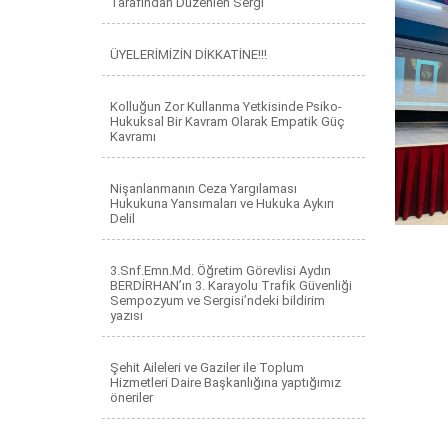
Tarafından Düzenlen Sergi
ÜYELERİMİZİN DİKKATİNE!!!
Kolluğun Zor Kullanma Yetkisinde Psiko-
Hukuksal Bir Kavram Olarak Empatik Güç
Kavramı
Nişanlanmanın Ceza Yargılaması
Hukukuna Yansımaları ve Hukuka Aykırı
Delil
3.Snf.Emn.Md. Öğretim Görevlisi Aydın
BERDİRHAN’ın 3. Karayolu Trafik Güvenliği
Sempozyum ve Sergisi’ndeki bildirim
yazısı
Şehit Aileleri ve Gaziler ile Toplum
Hizmetleri Daire Başkanlığına yaptığımız
öneriler