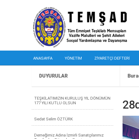
ANASAYFA
YÖNETIM
ZIYARETÇI DEFTERI
DUYURULAR
Bura
TEŞKİLATIMIZIN KURULUŞ YIL DÖNÜMÜN
28
177 YILI KUTLU OLSUN
Sedat Selim ÖZTÜRK
Derneğimiz Adına İzmirli Sanatçılarımız