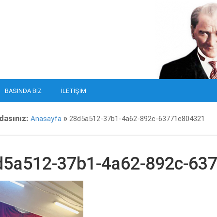
BASINDA BIZ
İLETIŞIM
dasınız:
»
Anasayfa
28d5a512-37b1-4a62-892c-63771e804321
d5a512-37b1-4a62-892c-63