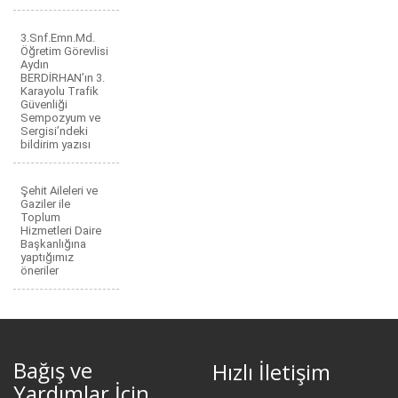
3.Snf.Emn.Md.
Öğretim Görevlisi
Aydın
BERDİRHAN’ın 3.
Karayolu Trafik
Güvenliği
Sempozyum ve
Sergisi’ndeki
bildirim yazısı
Şehit Aileleri ve
Gaziler ile
Toplum
Hizmetleri Daire
Başkanlığına
yaptığımız
öneriler
Bağış ve
Hızlı İletişim
Yardımlar İçin