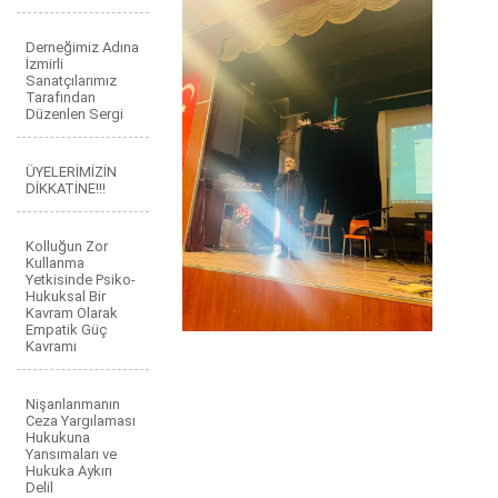
Derneğimiz Adına
İzmirli
Sanatçılarımız
Tarafından
Düzenlen Sergi
ÜYELERİMİZİN
DİKKATİNE!!!
Kolluğun Zor
Kullanma
Yetkisinde Psiko-
Hukuksal Bir
Kavram Olarak
Empatik Güç
Kavramı
Nişanlanmanın
Ceza Yargılaması
Hukukuna
Yansımaları ve
Hukuka Aykırı
Delil