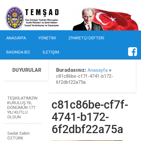
ANASAYFA
YÖNETIM
ZIYARETÇI DEFTERI
BASINDA BIZ
İLETIŞIM
DUYURULAR
Buradasınız:
»
Anasayfa
c81c86be-cf7f-4741-b172-
6f2dbf22a75a
TEŞKİLATIMIZIN
c81c86be-cf7f-
KURULUŞ YIL
DÖNÜMÜN 177
YILI KUTLU
4741-b172-
OLSUN
6f2dbf22a75a
Sedat Selim
ÖZTÜRK