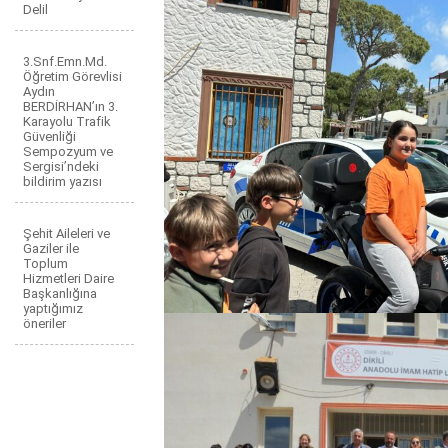
Delil
3.Snf.Emn.Md.
Öğretim Görevlisi
Aydın
BERDİRHAN’ın 3.
Karayolu Trafik
Güvenliği
Sempozyum ve
Sergisi’ndeki
bildirim yazısı
Şehit Aileleri ve
Gaziler ile
Toplum
Hizmetleri Daire
Başkanlığına
yaptığımız
öneriler