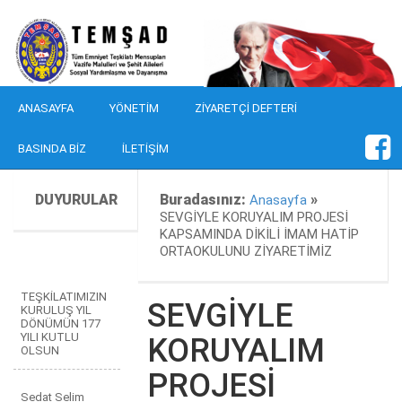
ANASAYFA
YÖNETIM
ZIYARETÇI DEFTERI
BASINDA BIZ
İLETIŞIM
DUYURULAR
Buradasınız:
»
Anasayfa
SEVGİYLE KORUYALIM PROJESİ
KAPSAMINDA DİKİLİ İMAM HATİP
ORTAOKULUNU ZİYARETİMİZ
TEŞKİLATIMIZIN
SEVGİYLE
KURULUŞ YIL
DÖNÜMÜN 177
YILI KUTLU
KORUYALIM
OLSUN
PROJESİ
Sedat Selim