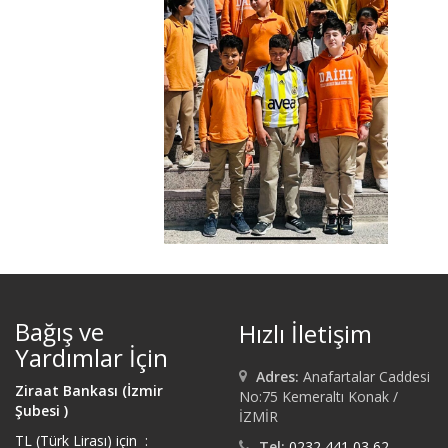
Bağış ve
Hızlı İletişim
Yardımlar İçin
Adres:
Anafartalar Caddesi
Ziraat Bankası (İzmir
No:75 Kemeraltı Konak /
Şubesi )
İZMİR
TL (Türk Lirası) için :
Tel:
0232 441 03 62