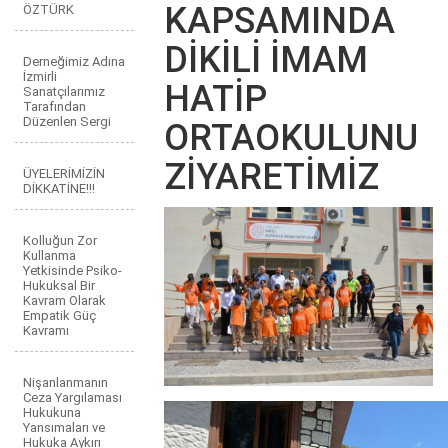
KAPSAMINDA
ÖZTÜRK
DİKİLİ İMAM
Derneğimiz Adına
İzmirli
HATİP
Sanatçılarımız
Tarafından
Düzenlen Sergi
ORTAOKULUNU
ZİYARETİMİZ
ÜYELERİMİZİN
DİKKATİNE!!!
Kolluğun Zor
Kullanma
Yetkisinde Psiko-
Hukuksal Bir
Kavram Olarak
Empatik Güç
Kavramı
Nişanlanmanın
Ceza Yargılaması
Hukukuna
Yansımaları ve
Hukuka Aykırı