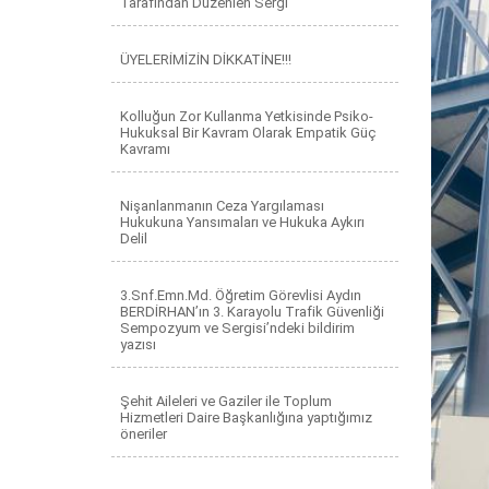
Tarafından Düzenlen Sergi
ÜYELERİMİZİN DİKKATİNE!!!
Kolluğun Zor Kullanma Yetkisinde Psiko-
Hukuksal Bir Kavram Olarak Empatik Güç
Kavramı
Nişanlanmanın Ceza Yargılaması
Hukukuna Yansımaları ve Hukuka Aykırı
Delil
3.Snf.Emn.Md. Öğretim Görevlisi Aydın
BERDİRHAN’ın 3. Karayolu Trafik Güvenliği
Sempozyum ve Sergisi’ndeki bildirim
yazısı
Şehit Aileleri ve Gaziler ile Toplum
Hizmetleri Daire Başkanlığına yaptığımız
öneriler