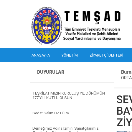
ANASAYFA
YÖNETIM
ZIYARETÇI DEFTERI
DUYURULAR
Bura
ORTA
TEŞKİLATIMIZIN KURULUŞ YIL DÖNÜMÜN
SE
177 YILI KUTLU OLSUN
BA
Sedat Selim ÖZTÜRK
Zİ
Derneğimiz Adına İzmirli Sanatçılarımız