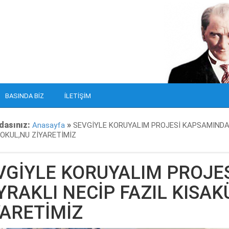
BASINDA BIZ
İLETIŞIM
dasınız:
»
Anasayfa
SEVGİYLE KORUYALIM PROJESİ KAPSAMINDA 
OKUL,NU ZİYARETİMİZ
VGİYLE KORUYALIM PROJE
YRAKLI NECİP FAZIL KISA
YARETİMİZ