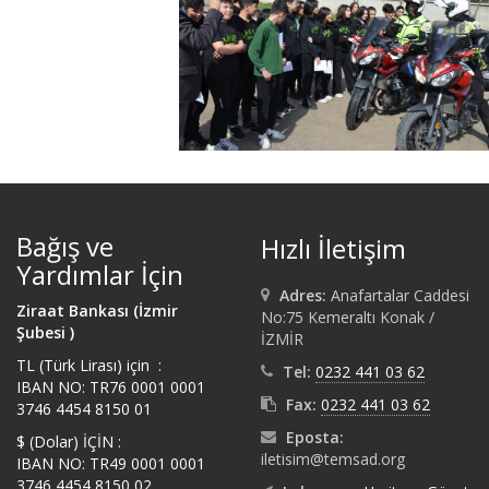
Bağış ve
Hızlı İletişim
Yardımlar İçin
Adres:
Anafartalar Caddesi
Ziraat Bankası (İzmir
No:75 Kemeraltı Konak /
Şubesi )
İZMİR
TL (Türk Lirası) için :
Tel:
0232 441 03 62
IBAN NO: TR76 0001 0001
Fax:
0232 441 03 62
3746 4454 8150 01
Eposta:
$ (Dolar) İÇİN :
iletisim@temsad.org
IBAN NO: TR49 0001 0001
3746 4454 8150 02