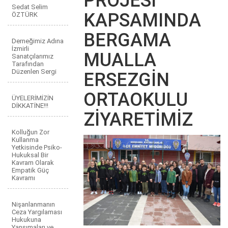
PROJESİ
Sedat Selim
KAPSAMINDA
ÖZTÜRK
BERGAMA
Derneğimiz Adına
İzmirli
MUALLA
Sanatçılarımız
Tarafından
Düzenlen Sergi
ERSEZGİN
ORTAOKULU
ÜYELERİMİZİN
DİKKATİNE!!!
ZİYARETİMİZ
Kolluğun Zor
Kullanma
Yetkisinde Psiko-
Hukuksal Bir
Kavram Olarak
Empatik Güç
Kavramı
Nişanlanmanın
Ceza Yargılaması
Hukukuna
Yansımaları ve