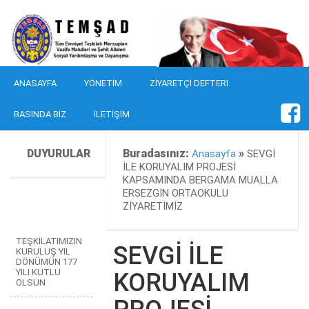
ANASAYFA
YÖNETIM
ZIYARETÇI DEFTERI
BASINDA BIZ
İLETIŞIM
DUYURULAR
Buradasınız:
»
Anasayfa
SEVGİ
İLE KORUYALIM PROJESİ
KAPSAMINDA BERGAMA MUALLA
ERSEZGİN ORTAOKULU
ZİYARETİMİZ
TEŞKİLATIMIZIN
SEVGİ İLE
KURULUŞ YIL
DÖNÜMÜN 177
YILI KUTLU
KORUYALIM
OLSUN