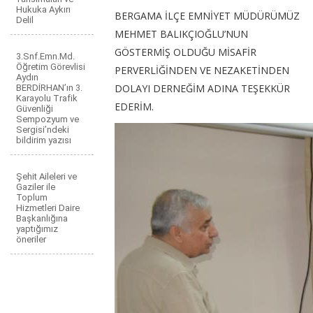
Hukuka Aykırı
BERGAMA İLÇE EMNİYET MÜDÜRÜMÜZ
Delil
MEHMET BALIKÇIOĞLU’NUN
GÖSTERMİŞ OLDUĞU MİSAFİR
3.Snf.Emn.Md.
Öğretim Görevlisi
PERVERLİĞİNDEN VE NEZAKETİNDEN
Aydın
DOLAYI DERNEĞİM ADINA TEŞEKKÜR
BERDİRHAN’ın 3.
Karayolu Trafik
EDERİM.
Güvenliği
Sempozyum ve
Sergisi’ndeki
bildirim yazısı
Şehit Aileleri ve
Gaziler ile
Toplum
Hizmetleri Daire
Başkanlığına
yaptığımız
öneriler