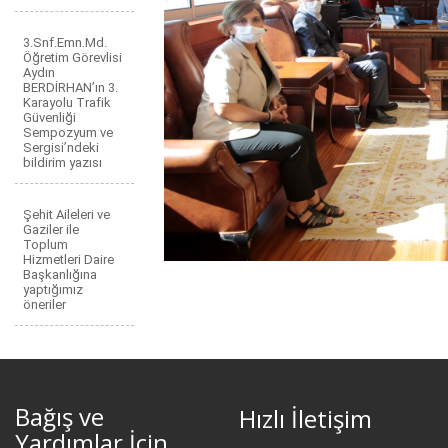
3.Snf.Emn.Md.
Öğretim Görevlisi
Aydın
BERDİRHAN’ın 3.
Karayolu Trafik
Güvenliği
Sempozyum ve
Sergisi’ndeki
bildirim yazısı
Şehit Aileleri ve
Gaziler ile
Toplum
Hizmetleri Daire
Başkanlığına
yaptığımız
öneriler
Bağış ve
Hızlı İletişim
Yardımlar İçin