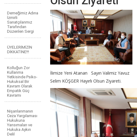
Olsun Ziyareti
Derneğimiz Adına
İzmirli
Sanatçılarımız
Tarafından
Düzenlen Sergi
ÜYELERİMİZİN
DİKKATİNE!!!
Kolluğun Zor
Kullanma
İlimize Yeni Atanan Sayın Valimiz Yavuz
Yetkisinde Psiko-
Selim KÖŞGER Hayırlı Olsun Ziyareti.
Hukuksal Bir
Kavram Olarak
Empatik Güç
Kavramı
Nişanlanmanın
Ceza Yargılaması
Hukukuna
Yansımaları ve
Hukuka Aykırı
Delil