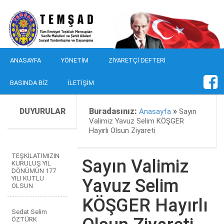
ANASAYFA
YÖNETIM
ZIYARETÇI DEFTERI
BASINDA BIZ
İLETIŞIM
DUYURULAR
Buradasınız:
»
Anasayfa
Sayın
Valimiz Yavuz Selim KÖŞGER
Hayırlı Olsun Ziyareti
TEŞKİLATIMIZIN
Sayın Valimiz
KURULUŞ YIL
DÖNÜMÜN 177
YILI KUTLU
Yavuz Selim
OLSUN
KÖŞGER Hayırlı
Sedat Selim
ÖZTÜRK