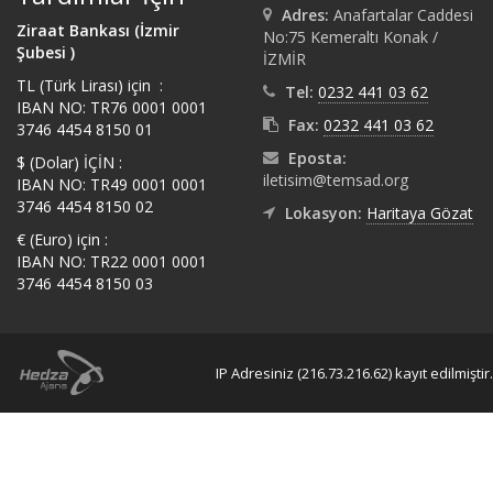
Adres:
Anafartalar Caddesi
Ziraat Bankası (İzmir
No:75 Kemeraltı Konak /
Şubesi )
İZMİR
TL (Türk Lirası) için :
Tel:
0232 441 03 62
IBAN NO: TR76 0001 0001
Fax:
0232 441 03 62
3746 4454 8150 01
Eposta:
$ (Dolar) İÇİN :
iletisim@temsad.org
IBAN NO: TR49 0001 0001
3746 4454 8150 02
Lokasyon:
Haritaya Gözat
€ (Euro) için :
IBAN NO: TR22 0001 0001
3746 4454 8150 03
IP Adresiniz (216.73.216.62) kayıt edilmiştir.