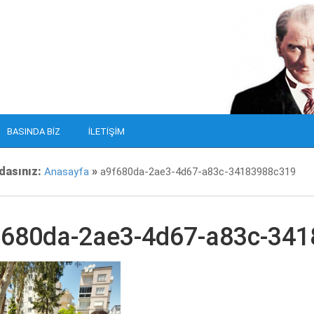
BASINDA BIZ
İLETIŞIM
dasınız:
»
Anasayfa
a9f680da-2ae3-4d67-a83c-34183988c319
f680da-2ae3-4d67-a83c-34