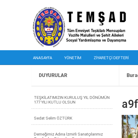
ANASAYFA
YÖNETIM
ZIYARETÇI DEFTERI
DUYURULAR
Bura
TEŞKİLATIMIZIN KURULUŞ YIL DÖNÜMÜN
a9
177 YILI KUTLU OLSUN
Sedat Selim ÖZTÜRK
Derneğimiz Adına İzmirli Sanatçılarımız