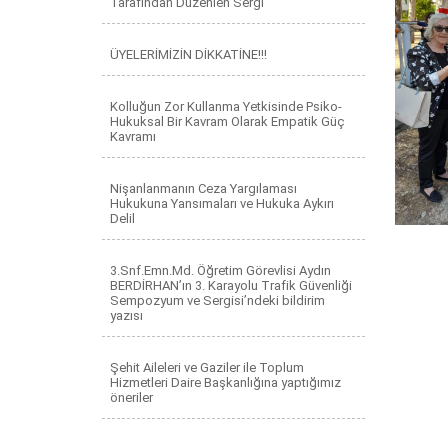
Tarafından Düzenlen Sergi
ÜYELERİMİZİN DİKKATİNE!!!
Kolluğun Zor Kullanma Yetkisinde Psiko-
Hukuksal Bir Kavram Olarak Empatik Güç
Kavramı
Nişanlanmanın Ceza Yargılaması
Hukukuna Yansımaları ve Hukuka Aykırı
Delil
3.Snf.Emn.Md. Öğretim Görevlisi Aydın
BERDİRHAN’ın 3. Karayolu Trafik Güvenliği
Sempozyum ve Sergisi’ndeki bildirim
yazısı
Şehit Aileleri ve Gaziler ile Toplum
Hizmetleri Daire Başkanlığına yaptığımız
öneriler