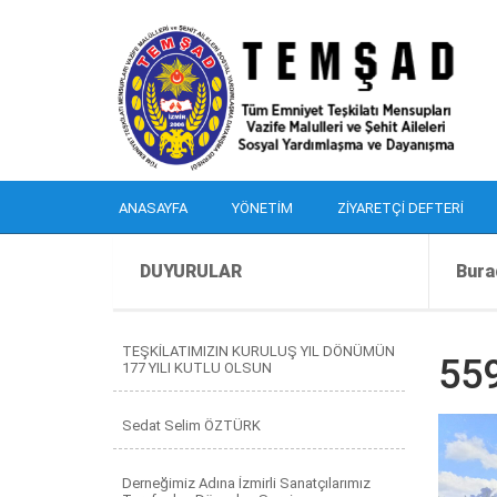
ANASAYFA
YÖNETIM
ZIYARETÇI DEFTERI
DUYURULAR
Bura
TEŞKİLATIMIZIN KURULUŞ YIL DÖNÜMÜN
55
177 YILI KUTLU OLSUN
Sedat Selim ÖZTÜRK
Derneğimiz Adına İzmirli Sanatçılarımız