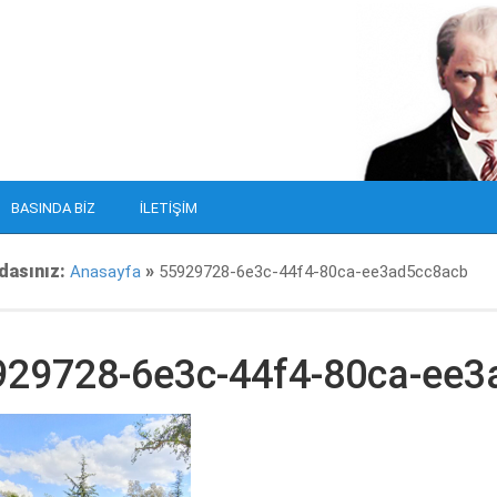
BASINDA BIZ
İLETIŞIM
dasınız:
»
Anasayfa
55929728-6e3c-44f4-80ca-ee3ad5cc8acb
929728-6e3c-44f4-80ca-ee3