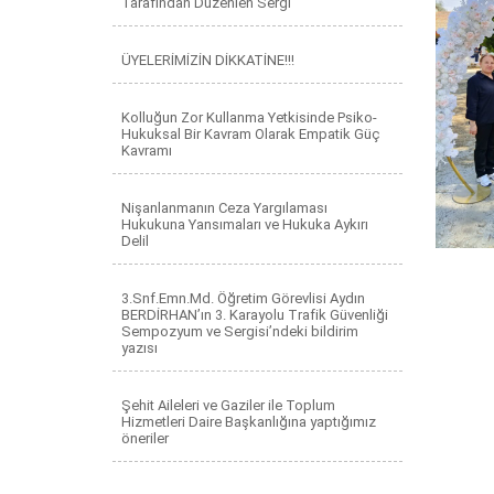
Tarafından Düzenlen Sergi
ÜYELERİMİZİN DİKKATİNE!!!
Kolluğun Zor Kullanma Yetkisinde Psiko-
Hukuksal Bir Kavram Olarak Empatik Güç
Kavramı
Nişanlanmanın Ceza Yargılaması
Hukukuna Yansımaları ve Hukuka Aykırı
Delil
3.Snf.Emn.Md. Öğretim Görevlisi Aydın
BERDİRHAN’ın 3. Karayolu Trafik Güvenliği
Sempozyum ve Sergisi’ndeki bildirim
yazısı
Şehit Aileleri ve Gaziler ile Toplum
Hizmetleri Daire Başkanlığına yaptığımız
öneriler