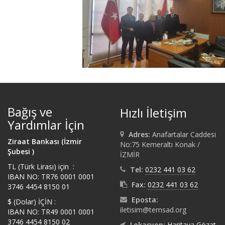
Bağış ve
Hızlı İletişim
Yardımlar İçin
Adres:
Anafartalar Caddesi
Ziraat Bankası (İzmir
No:75 Kemeraltı Konak /
Şubesi )
İZMİR
TL (Türk Lirası) için :
Tel:
0232 441 03 62
IBAN NO: TR76 0001 0001
Fax:
0232 441 03 62
3746 4454 8150 01
Eposta:
$ (Dolar) İÇİN :
iletisim@temsad.org
IBAN NO: TR49 0001 0001
3746 4454 8150 02
Lokasyon:
Haritaya Gözat