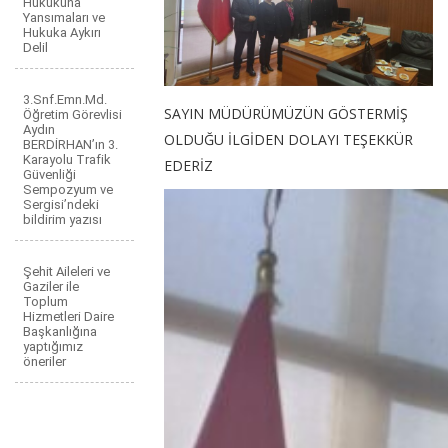
Hukukuna
Yansımaları ve
Hukuka Aykırı
Delil
3.Snf.Emn.Md.
SAYIN MÜDÜRÜMÜZÜN GÖSTERMİŞ
Öğretim Görevlisi
Aydın
OLDUĞU İLGİDEN DOLAYI TEŞEKKÜR
BERDİRHAN’ın 3.
Karayolu Trafik
EDERİZ
Güvenliği
Sempozyum ve
Sergisi’ndeki
bildirim yazısı
Şehit Aileleri ve
Gaziler ile
Toplum
Hizmetleri Daire
Başkanlığına
yaptığımız
öneriler