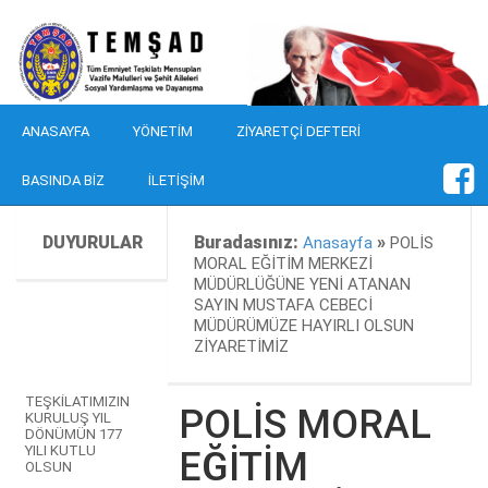
ANASAYFA
YÖNETIM
ZIYARETÇI DEFTERI
BASINDA BIZ
İLETIŞIM
DUYURULAR
Buradasınız:
»
Anasayfa
POLİS
MORAL EĞİTİM MERKEZİ
MÜDÜRLÜĞÜNE YENİ ATANAN
SAYIN MUSTAFA CEBECİ
MÜDÜRÜMÜZE HAYIRLI OLSUN
ZİYARETİMİZ
TEŞKİLATIMIZIN
POLİS MORAL
KURULUŞ YIL
DÖNÜMÜN 177
YILI KUTLU
EĞİTİM
OLSUN