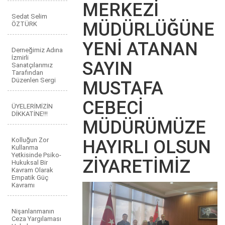
MERKEZİ
Sedat Selim
MÜDÜRLÜĞÜNE
ÖZTÜRK
YENİ ATANAN
Derneğimiz Adına
İzmirli
SAYIN
Sanatçılarımız
Tarafından
Düzenlen Sergi
MUSTAFA
CEBECİ
ÜYELERİMİZİN
DİKKATİNE!!!
MÜDÜRÜMÜZE
Kolluğun Zor
HAYIRLI OLSUN
Kullanma
Yetkisinde Psiko-
ZİYARETİMİZ
Hukuksal Bir
Kavram Olarak
Empatik Güç
Kavramı
Nişanlanmanın
Ceza Yargılaması