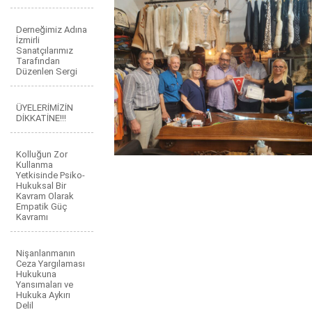
Derneğimiz Adına
İzmirli
Sanatçılarımız
Tarafından
Düzenlen Sergi
ÜYELERİMİZİN
DİKKATİNE!!!
Kolluğun Zor
Kullanma
Yetkisinde Psiko-
Hukuksal Bir
Kavram Olarak
Empatik Güç
Kavramı
Nişanlanmanın
Ceza Yargılaması
Hukukuna
Yansımaları ve
Hukuka Aykırı
Delil