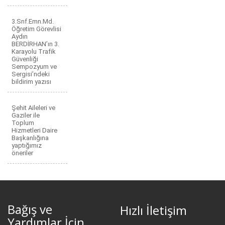
3.Snf.Emn.Md.
Öğretim Görevlisi
Aydın
BERDİRHAN’ın 3.
Karayolu Trafik
Güvenliği
Sempozyum ve
Sergisi’ndeki
bildirim yazısı
Şehit Aileleri ve
Gaziler ile
Toplum
Hizmetleri Daire
Başkanlığına
yaptığımız
öneriler
Bağış ve
Hızlı İletişim
Yardımlar İçin