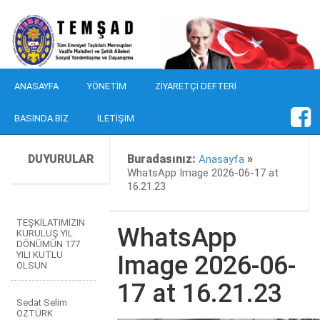
ANASAYFA
YÖNETIM
ZIYARETÇI DEFTERI
BASINDA BIZ
İLETIŞIM
DUYURULAR
Buradasınız:
»
Anasayfa
WhatsApp Image 2026-06-17 at
16.21.23
TEŞKİLATIMIZIN
WhatsApp
KURULUŞ YIL
DÖNÜMÜN 177
YILI KUTLU
Image 2026-06-
OLSUN
17 at 16.21.23
Sedat Selim
ÖZTÜRK