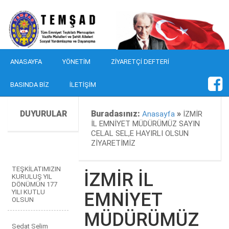
ANASAYFA
YÖNETIM
ZIYARETÇI DEFTERI
BASINDA BIZ
İLETIŞIM
DUYURULAR
Buradasınız:
»
Anasayfa
İZMİR
İL EMNİYET MÜDÜRÜMÜZ SAYIN
CELAL SEL,E HAYIRLI OLSUN
ZİYARETİMİZ
TEŞKİLATIMIZIN
İZMİR İL
KURULUŞ YIL
DÖNÜMÜN 177
YILI KUTLU
EMNİYET
OLSUN
MÜDÜRÜMÜZ
Sedat Selim