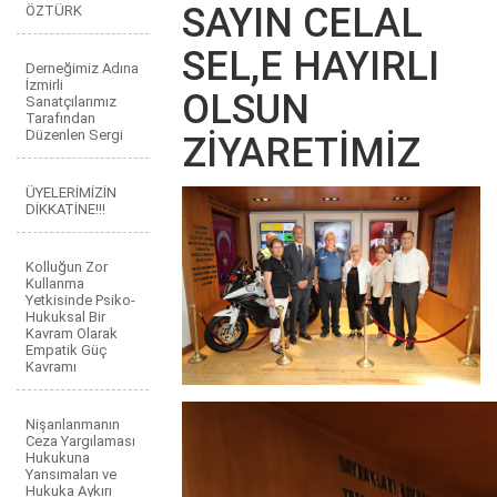
SAYIN CELAL
ÖZTÜRK
SEL,E HAYIRLI
Derneğimiz Adına
İzmirli
OLSUN
Sanatçılarımız
Tarafından
Düzenlen Sergi
ZİYARETİMİZ
ÜYELERİMİZİN
DİKKATİNE!!!
Kolluğun Zor
Kullanma
Yetkisinde Psiko-
Hukuksal Bir
Kavram Olarak
Empatik Güç
Kavramı
Nişanlanmanın
Ceza Yargılaması
Hukukuna
Yansımaları ve
Hukuka Aykırı