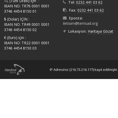
TL (Türk Lirası) için :
Tel:
0232 441 03 62
IBAN NO: TR76 0001 0001
Fax:
0232 441 03 62
3746 4454 8150 01
Eposta:
$ (Dolar) İÇİN :
iletisim@temsad.org
IBAN NO: TR49 0001 0001
3746 4454 8150 02
Lokasyon:
Haritaya Gözat
€ (Euro) için :
IBAN NO: TR22 0001 0001
3746 4454 8150 03
IP Adresiniz (216.73.216.177) kayıt edilmiştir.