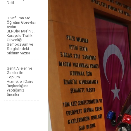
Delil
3.Snf.Emn.Md.
Öğretim Görevlisi
Aydın
BERDİRHAN’ın 3.
Karayolu Trafik
Güvenliği
Sempozyum ve
Sergisi’ndeki
bildirim yazısı
Şehit Aileleri ve
Gaziler ile
Toplum
Hizmetleri Daire
Başkanlığına
yaptığımız
öneriler