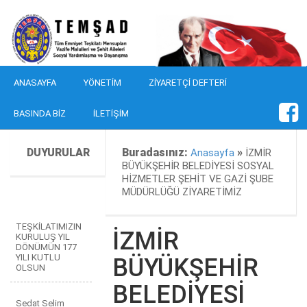
ANASAYFA
YÖNETIM
ZIYARETÇI DEFTERI
BASINDA BIZ
İLETIŞIM
DUYURULAR
Buradasınız:
»
Anasayfa
İZMİR
BÜYÜKŞEHİR BELEDİYESİ SOSYAL
HİZMETLER ŞEHİT VE GAZİ ŞUBE
MÜDÜRLÜĞÜ ZİYARETİMİZ
TEŞKİLATIMIZIN
İZMİR
KURULUŞ YIL
DÖNÜMÜN 177
YILI KUTLU
BÜYÜKŞEHİR
OLSUN
BELEDİYESİ
Sedat Selim