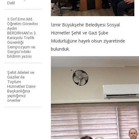
Delil
3.Snf.Emn.Md.
Öğretim Görevlisi
İzmir Büyükşehir Belediyesi Sosyal
Aydın
Hizmetler Şehit ve Gazi Şube
BERDİRHAN’ın 3.
Karayolu Trafik
Müdürlüğüne hayırlı olsun ziyaretinde
Güvenliği
Sempozyum ve
bulunduk.
Sergisi’ndeki
bildirim yazısı
Şehit Aileleri ve
Gaziler ile
Toplum
Hizmetleri Daire
Başkanlığına
yaptığımız
öneriler