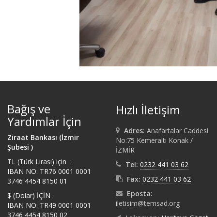
Bağış ve
Hızlı İletişim
Yardımlar İçin
Adres:
Anafartalar Caddesi
Ziraat Bankası (İzmir
No:75 Kemeraltı Konak /
Şubesi )
İZMİR
TL (Türk Lirası) için :
Tel:
0232 441 03 62
IBAN NO: TR76 0001 0001
Fax:
0232 441 03 62
3746 4454 8150 01
Eposta:
$ (Dolar) İÇİN :
iletisim@temsad.org
IBAN NO: TR49 0001 0001
3746 4454 8150 02