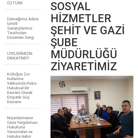
SOSYAL
ÖZTÜRK
HİZMETLER
Derneğimiz Adına
İzmirli
ŞEHİT VE GAZİ
Sanatçılarımız
Tarafından
Düzenlen Sergi
ŞUBE
MÜDÜRLÜĞÜ
ÜYELERİMİZİN
DİKKATİNE!!!
ZİYARETİMİZ
Kolluğun Zor
Kullanma
Yetkisinde Psiko-
Hukuksal Bir
Kavram Olarak
Empatik Güç
Kavramı
Nişanlanmanın
Ceza Yargılaması
Hukukuna
Yansımaları ve
Hukuka Aykırı