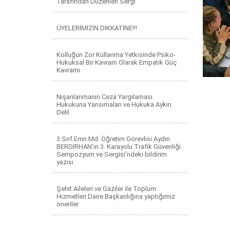
Tarafından Düzenlen Sergi
ÜYELERİMİZİN DİKKATİNE!!!
Kolluğun Zor Kullanma Yetkisinde Psiko-
Hukuksal Bir Kavram Olarak Empatik Güç
Kavramı
Nişanlanmanın Ceza Yargılaması
Hukukuna Yansımaları ve Hukuka Aykırı
Delil
3.Snf.Emn.Md. Öğretim Görevlisi Aydın
BERDİRHAN’ın 3. Karayolu Trafik Güvenliği
Sempozyum ve Sergisi’ndeki bildirim
yazısı
Şehit Aileleri ve Gaziler ile Toplum
Hizmetleri Daire Başkanlığına yaptığımız
öneriler