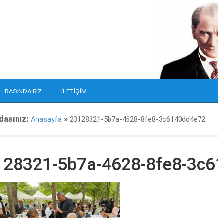
BASINDA BIZ
İLETIŞIM
dasınız:
»
Anasayfa
23128321-5b7a-4628-8fe8-3c6140dd4e72
128321-5b7a-4628-8fe8-3c