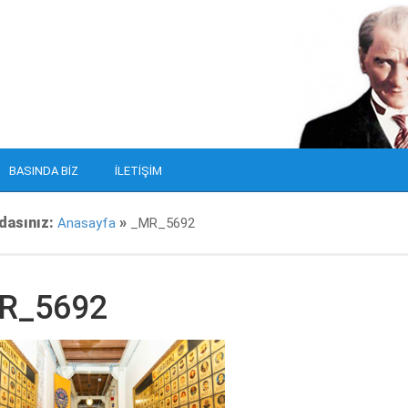
BASINDA BIZ
İLETIŞIM
dasınız:
»
Anasayfa
_MR_5692
R_5692