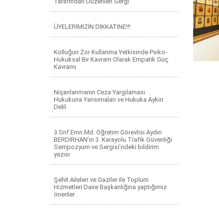
Tarafından Düzenlen Sergi
ÜYELERİMİZİN DİKKATİNE!!!
Kolluğun Zor Kullanma Yetkisinde Psiko-
Hukuksal Bir Kavram Olarak Empatik Güç
Kavramı
Nişanlanmanın Ceza Yargılaması
Hukukuna Yansımaları ve Hukuka Aykırı
Delil
3.Snf.Emn.Md. Öğretim Görevlisi Aydın
BERDİRHAN’ın 3. Karayolu Trafik Güvenliği
Sempozyum ve Sergisi’ndeki bildirim
yazısı
Şehit Aileleri ve Gaziler ile Toplum
Hizmetleri Daire Başkanlığına yaptığımız
öneriler