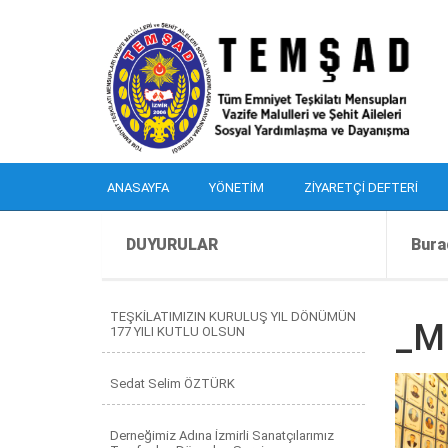
ANASAYFA
YÖNETIM
ZIYARETÇI DEFTERI
DUYURULAR
Bura
TEŞKİLATIMIZIN KURULUŞ YIL DÖNÜMÜN
_M
177 YILI KUTLU OLSUN
Sedat Selim ÖZTÜRK
Derneğimiz Adına İzmirli Sanatçılarımız