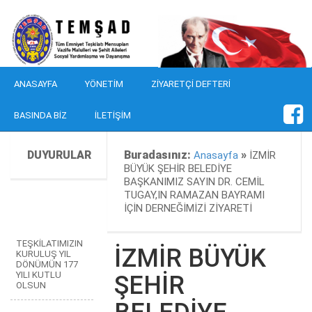
ANASAYFA
YÖNETIM
ZIYARETÇI DEFTERI
BASINDA BIZ
İLETIŞIM
DUYURULAR
Buradasınız:
»
Anasayfa
İZMİR
BÜYÜK ŞEHİR BELEDİYE
BAŞKANIMIZ SAYIN DR. CEMİL
TUGAY,IN RAMAZAN BAYRAMI
İÇİN DERNEĞİMİZİ ZİYARETİ
TEŞKİLATIMIZIN
İZMİR BÜYÜK
KURULUŞ YIL
DÖNÜMÜN 177
YILI KUTLU
ŞEHİR
OLSUN