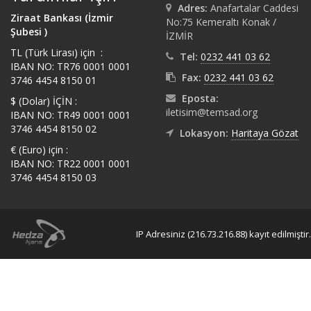
Adres:
Anafartalar Caddesi
Ziraat Bankası (İzmir
No:75 Kemeraltı Konak /
Şubesi )
İZMİR
TL (Türk Lirası) için :
Tel:
0232 441 03 62
IBAN NO: TR76 0001 0001
Fax:
0232 441 03 62
3746 4454 8150 01
Eposta:
$ (Dolar) İÇİN :
iletisim@temsad.org
IBAN NO: TR49 0001 0001
3746 4454 8150 02
Lokasyon:
Haritaya Gözat
€ (Euro) için :
IBAN NO: TR22 0001 0001
3746 4454 8150 03
IP Adresiniz (216.73.216.88) kayıt edilmiştir.