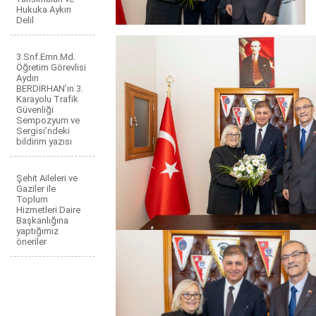
Hukuka Aykırı
Delil
3.Snf.Emn.Md.
Öğretim Görevlisi
Aydın
BERDİRHAN’ın 3.
Karayolu Trafik
Güvenliği
Sempozyum ve
Sergisi’ndeki
bildirim yazısı
Şehit Aileleri ve
Gaziler ile
Toplum
Hizmetleri Daire
Başkanlığına
yaptığımız
öneriler