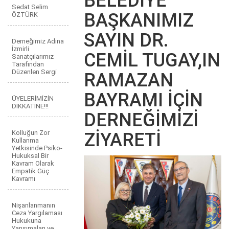
BELEDİYE
Sedat Selim
BAŞKANIMIZ
ÖZTÜRK
SAYIN DR.
Derneğimiz Adına
İzmirli
CEMİL TUGAY,IN
Sanatçılarımız
Tarafından
Düzenlen Sergi
RAMAZAN
BAYRAMI İÇİN
ÜYELERİMİZİN
DİKKATİNE!!!
DERNEĞİMİZİ
Kolluğun Zor
ZİYARETİ
Kullanma
Yetkisinde Psiko-
Hukuksal Bir
Kavram Olarak
Empatik Güç
Kavramı
Nişanlanmanın
Ceza Yargılaması
Hukukuna
Yansımaları ve