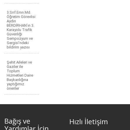
3.Snf.Emn.Md.
Öğretim Görevlisi
Aydın
BERDİRHAN’ın 3.
Karayolu Trafik
Güvenliği
Sempozyum ve
Sergisi’ndeki
bildirim yazısı
Şehit Aileleri ve
Gaziler ile
Toplum
Hizmetleri Daire
Başkanlığına
yaptığımız
öneriler
Bağış ve
Hızlı İletişim
Yardımlar İçin