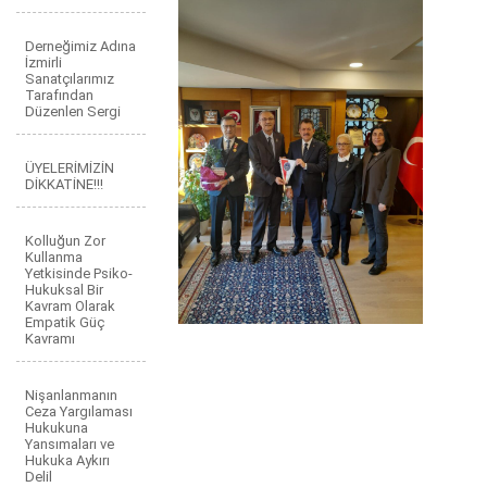
Derneğimiz Adına
İzmirli
Sanatçılarımız
Tarafından
Düzenlen Sergi
ÜYELERİMİZİN
DİKKATİNE!!!
Kolluğun Zor
Kullanma
Yetkisinde Psiko-
Hukuksal Bir
Kavram Olarak
Empatik Güç
Kavramı
Nişanlanmanın
Ceza Yargılaması
Hukukuna
Yansımaları ve
Hukuka Aykırı
Delil