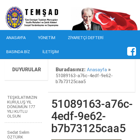
ANASAYFA
YÖNETIM
ZIYARETÇI DEFTERI
BASINDA BIZ
İLETIŞIM
DUYURULAR
Buradasınız:
»
Anasayfa
51089163-a76c-4edf-9e62-
b7b73125caa5
TEŞKİLATIMIZIN
51089163-a76c-
KURULUŞ YIL
DÖNÜMÜN 177
YILI KUTLU
4edf-9e62-
OLSUN
b7b73125caa5
Sedat Selim
ÖZTÜRK