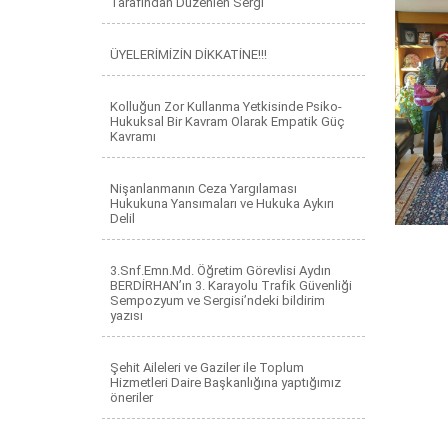
Tarafından Düzenlen Sergi
ÜYELERİMİZİN DİKKATİNE!!!
Kolluğun Zor Kullanma Yetkisinde Psiko-
Hukuksal Bir Kavram Olarak Empatik Güç
Kavramı
Nişanlanmanın Ceza Yargılaması
Hukukuna Yansımaları ve Hukuka Aykırı
Delil
3.Snf.Emn.Md. Öğretim Görevlisi Aydın
BERDİRHAN’ın 3. Karayolu Trafik Güvenliği
Sempozyum ve Sergisi’ndeki bildirim
yazısı
Şehit Aileleri ve Gaziler ile Toplum
Hizmetleri Daire Başkanlığına yaptığımız
öneriler