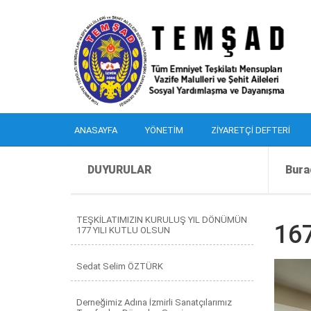
ANASAYFA
YÖNETIM
ZIYARETÇI DEFTERI
DUYURULAR
Bura
TEŞKİLATIMIZIN KURULUŞ YIL DÖNÜMÜN
16
177 YILI KUTLU OLSUN
Sedat Selim ÖZTÜRK
Derneğimiz Adına İzmirli Sanatçılarımız