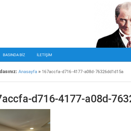
BASINDA BIZ
İLETIŞIM
dasınız:
»
Anasayfa
167accfa-d716-4177-a08d-76326dd1d15a
7accfa-d716-4177-a08d-76