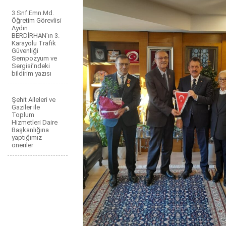
3.Snf.Emn.Md.
Öğretim Görevlisi
Aydın
BERDİRHAN’ın 3.
Karayolu Trafik
Güvenliği
Sempozyum ve
Sergisi’ndeki
bildirim yazısı
Şehit Aileleri ve
Gaziler ile
Toplum
Hizmetleri Daire
Başkanlığına
yaptığımız
öneriler