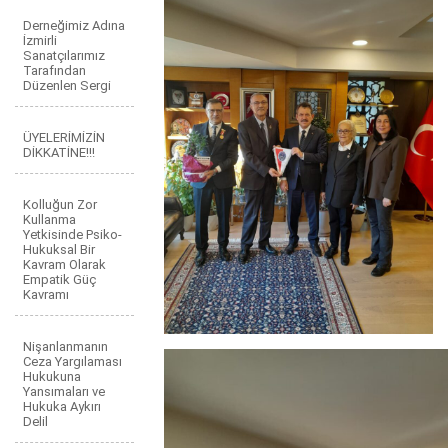
Derneğimiz Adına
İzmirli
Sanatçılarımız
Tarafından
Düzenlen Sergi
ÜYELERİMİZİN
DİKKATİNE!!!
Kolluğun Zor
Kullanma
Yetkisinde Psiko-
Hukuksal Bir
Kavram Olarak
Empatik Güç
Kavramı
Nişanlanmanın
Ceza Yargılaması
Hukukuna
Yansımaları ve
Hukuka Aykırı
Delil