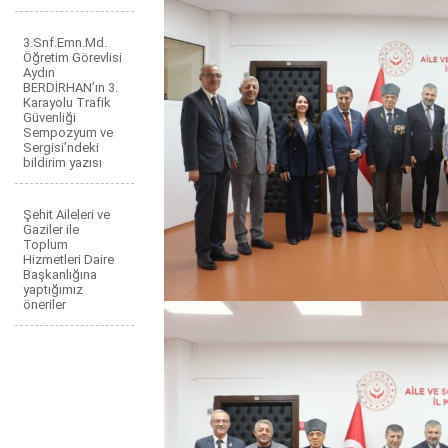
3.Snf.Emn.Md.
Öğretim Görevlisi
Aydın
BERDİRHAN’ın 3.
Karayolu Trafik
Güvenliği
Sempozyum ve
Sergisi’ndeki
bildirim yazısı
Şehit Aileleri ve
Gaziler ile
Toplum
Hizmetleri Daire
Başkanlığına
yaptığımız
öneriler