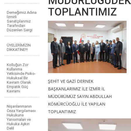
MÜDÜRLÜĞÜDEK
TOPLANTIMIZ
Derneğimiz Adına
İzmirli
Sanatçılarımız
Tarafından
Düzenlen Sergi
ÜYELERİMİZİN
DİKKATİNE!!!
Kolluğun Zor
Kullanma
Yetkisinde Psiko-
Hukuksal Bir
ŞEHİT VE GAZİ DERNEK
Kavram Olarak
Empatik Güç
BAŞKANLARIMIZ İLE İZMİR İL
Kavramı
MÜDÜRÜMÜZ SAYIN ABDULLAH
KÖMÜRCÜOĞLU İLE YAPILAN
Nişanlanmanın
Ceza Yargılaması
TOPLANTIMIZ
Hukukuna
Yansımaları ve
Hukuka Aykırı
Delil