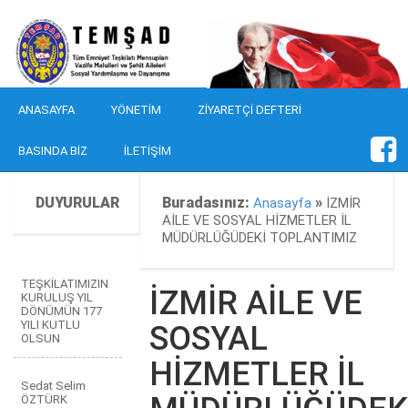
ANASAYFA
YÖNETIM
ZIYARETÇI DEFTERI
BASINDA BIZ
İLETIŞIM
DUYURULAR
Buradasınız:
»
Anasayfa
İZMİR
AİLE VE SOSYAL HİZMETLER İL
MÜDÜRLÜĞÜDEKİ TOPLANTIMIZ
TEŞKİLATIMIZIN
İZMİR AİLE VE
KURULUŞ YIL
DÖNÜMÜN 177
YILI KUTLU
SOSYAL
OLSUN
HİZMETLER İL
Sedat Selim
ÖZTÜRK