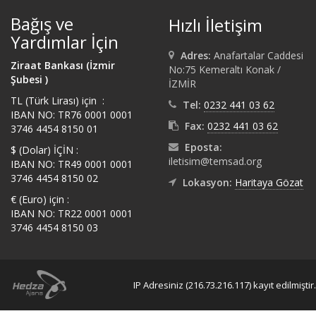
Bağış ve
Hızlı İletişim
Yardımlar İçin
Adres:
Anafartalar Caddesi
Ziraat Bankası (İzmir
No:75 Kemeraltı Konak /
Şubesi )
İZMİR
TL (Türk Lirası) için :
Tel:
0232 441 03 62
IBAN NO: TR76 0001 0001
Fax:
0232 441 03 62
3746 4454 8150 01
Eposta:
$ (Dolar) İÇİN :
iletisim@temsad.org
IBAN NO: TR49 0001 0001
3746 4454 8150 02
Lokasyon:
Haritaya Gözat
€ (Euro) için :
IBAN NO: TR22 0001 0001
3746 4454 8150 03
IP Adresiniz (216.73.216.117) kayıt edilmiştir.