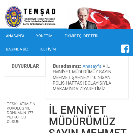
ANASAYFA
YÖNETIM
ZIYARETÇI DEFTERI
BASINDA BIZ
İLETIŞIM
DUYURULAR
Buradasınız:
»
Anasayfa
İL
EMNİYET MÜDÜRÜMÜZ SAYIN
MEHMET ŞAHNE,Yİ 10 NİSAN
POLİS HAFTASI DOLAYISIYLA
MAKAMINDA ZİYARETİMİZ
TEŞKİLATIMIZIN
İL EMNİYET
KURULUŞ YIL
DÖNÜMÜN 177
YILI KUTLU
MÜDÜRÜMÜZ
OLSUN