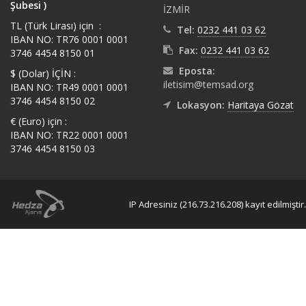
Şubesi )
İZMİR
TL (Türk Lirası) için :
Tel:
0232 441 03 62
IBAN NO: TR76 0001 0001
Fax:
0232 441 03 62
3746 4454 8150 01
Eposta:
$ (Dolar) İÇİN :
iletisim@temsad.org
IBAN NO: TR49 0001 0001
3746 4454 8150 02
Lokasyon:
Haritaya Gözat
€ (Euro) için :
IBAN NO: TR22 0001 0001
3746 4454 8150 03
IP Adresiniz (216.73.216.208) kayıt edilmiştir.