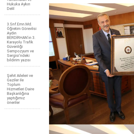
Hukuka Aykırı
Delil
3.Snf.Emn.Md.
Öğretim Görevlisi
Aydın
BERDİRHAN’ın 3.
Karayolu Trafik
Güvenliği
Sempozyum ve
Sergisi’ndeki
bildirim yazısı
Şehit Aileleri ve
Gaziler ile
Toplum
Hizmetleri Daire
Başkanlığına
yaptığımız
öneriler