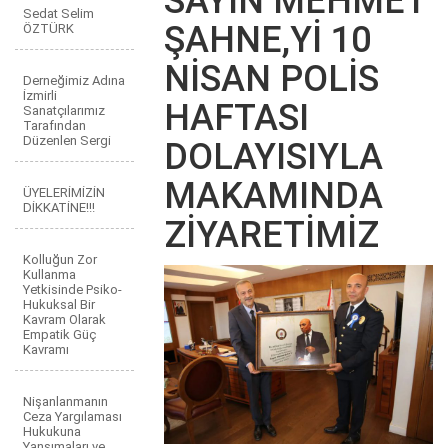
SAYIN MEHMET
Sedat Selim
ŞAHNE,Yİ 10
ÖZTÜRK
NİSAN POLİS
Derneğimiz Adına
İzmirli
HAFTASI
Sanatçılarımız
Tarafından
Düzenlen Sergi
DOLAYISIYLA
MAKAMINDA
ÜYELERİMİZİN
DİKKATİNE!!!
ZİYARETİMİZ
Kolluğun Zor
Kullanma
Yetkisinde Psiko-
Hukuksal Bir
Kavram Olarak
Empatik Güç
Kavramı
Nişanlanmanın
Ceza Yargılaması
Hukukuna
Yansımaları ve