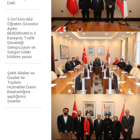
Delil
3.Snf.Emn.Md.
Öğretim Görevlisi
Aydın
BERDİRHAN’ın 3.
Karayolu Trafik
Güvenliği
Sempozyum ve
Sergisi’ndeki
bildirim yazısı
Şehit Aileleri ve
Gaziler ile
Toplum
Hizmetleri Daire
Başkanlığına
yaptığımız
öneriler