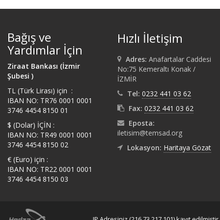
Bağış ve
Hızlı İletişim
Yardımlar İçin
Adres:
Anafartalar Caddesi
Ziraat Bankası (İzmir
No:75 Kemeraltı Konak /
Şubesi )
İZMİR
TL (Türk Lirası) için :
Tel:
0232 441 03 62
IBAN NO: TR76 0001 0001
Fax:
0232 441 03 62
3746 4454 8150 01
Eposta:
$ (Dolar) İÇİN :
iletisim@temsad.org
IBAN NO: TR49 0001 0001
3746 4454 8150 02
Lokasyon:
Haritaya Gözat
€ (Euro) için :
IBAN NO: TR22 0001 0001
3746 4454 8150 03
IP Adresiniz (216.73.217.101) kayıt edilmiştir.