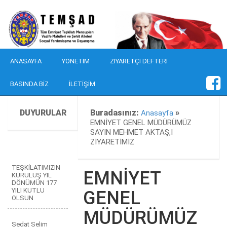
ANASAYFA
YÖNETIM
ZIYARETÇI DEFTERI
BASINDA BIZ
İLETIŞIM
DUYURULAR
Buradasınız:
»
Anasayfa
EMNİYET GENEL MÜDÜRÜMÜZ
SAYIN MEHMET AKTAŞ,I
ZİYARETİMİZ
TEŞKİLATIMIZIN
EMNİYET
KURULUŞ YIL
DÖNÜMÜN 177
YILI KUTLU
GENEL
OLSUN
MÜDÜRÜMÜZ
Sedat Selim