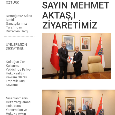
SAYIN MEHMET
ÖZTÜRK
AKTAŞ,I
Derneğimiz Adına
İzmirli
ZİYARETİMİZ
Sanatçılarımız
Tarafından
Düzenlen Sergi
ÜYELERİMİZİN
DİKKATİNE!!!
Kolluğun Zor
Kullanma
Yetkisinde Psiko-
Hukuksal Bir
Kavram Olarak
Empatik Güç
Kavramı
Nişanlanmanın
Ceza Yargılaması
Hukukuna
Yansımaları ve
Hukuka Aykırı