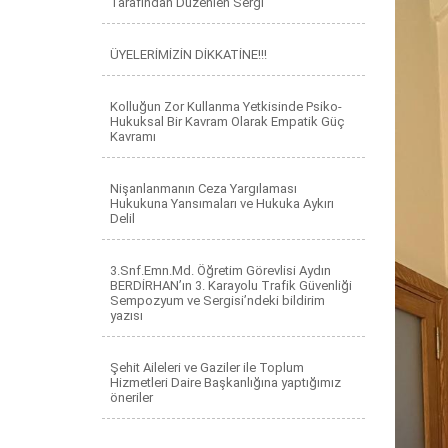
Tarafından Düzenlen Sergi
ÜYELERİMİZİN DİKKATİNE!!!
Kolluğun Zor Kullanma Yetkisinde Psiko-
Hukuksal Bir Kavram Olarak Empatik Güç
Kavramı
Nişanlanmanın Ceza Yargılaması
Hukukuna Yansımaları ve Hukuka Aykırı
Delil
3.Snf.Emn.Md. Öğretim Görevlisi Aydın
BERDİRHAN’ın 3. Karayolu Trafik Güvenliği
Sempozyum ve Sergisi’ndeki bildirim
yazısı
Şehit Aileleri ve Gaziler ile Toplum
Hizmetleri Daire Başkanlığına yaptığımız
öneriler