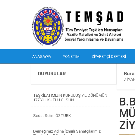
ANASAYFA
YÖNETIM
ZIYARETÇI DEFTERI
DUYURULAR
Bura
ZİYA
TEŞKİLATIMIZIN KURULUŞ YIL DÖNÜMÜN
B.
177 YILI KUTLU OLSUN
MÜ
Sedat Selim ÖZTÜRK
Zİ
Derneğimiz Adına İzmirli Sanatçılarımız