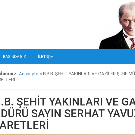
BASINDA BIZ
İLETIŞIM
dasınız:
»
Anasayfa
B.B.B. ŞEHİT YAKINLARI VE GAZİLER ŞUBE 
RETLERİ
B.B. ŞEHİT YAKINLARI VE G
DÜRÜ SAYIN SERHAT YAVU
YARETLERİ