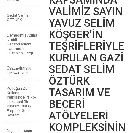
VALİMİZ SAYIN
Sedat Selim
YAVUZ SELİM
ÖZTÜRK
KÖŞGER’İN
Derneğimiz Adına
İzmirli
TEŞRİFLERİYLE
Sanatçılarımız
Tarafından
Düzenlen Sergi
KURULAN GAZİ
SEDAT SELİM
ÜYELERİMİZİN
DİKKATİNE!!!
ÖZTÜRK
Kolluğun Zor
TASARIM VE
Kullanma
Yetkisinde Psiko-
BECERİ
Hukuksal Bir
Kavram Olarak
Empatik Güç
ATÖLYELERİ
Kavramı
KOMPLEKSİNİN
Nişanlanmanın