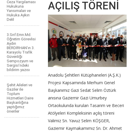
Ceza Yargılaması
AÇILIŞ TÖRENİ
Hukukuna
Yansımaları ve
Hukuka Aykırı
Delil
3.Snf.Emn.Md.
Öğretim Görevlisi
Aydın
BERDİRHAN’ın 3.
Karayolu Trafik
Güvenliği
Sempozyum ve
Sergisi’ndeki
bildirim yazısı
Anadolu Şehitleri Kütüphaneleri (A.Ş.K.)
Projesi Kapsamında Merhum Genel
Şehit Aileleri ve
Gaziler ile
Başkanımız Gazi Sedat Selim Öztürk
Toplum
anısına Gaziemir Gazi Umurbey
Hizmetleri Daire
Başkanlığına
Ortaokulunda kurulan Tasarım ve Beceri
yaptığımız
öneriler
Atölyeleri Kompleksinin açılış töreni
Valimiz Sn. Yavuz Selim KÖŞGER,
Gaziemir Kaymakamımız Sn. Dr. Ahmet