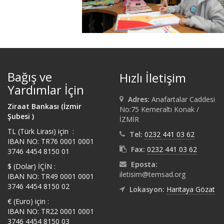
Bağış ve
Hızlı İletişim
Yardımlar İçin
Adres:
Anafartalar Caddesi
Ziraat Bankası (İzmir
No:75 Kemeraltı Konak /
Şubesi )
İZMİR
TL (Türk Lirası) için :
Tel:
0232 441 03 62
IBAN NO: TR76 0001 0001
Fax:
0232 441 03 62
3746 4454 8150 01
Eposta:
$ (Dolar) İÇİN :
iletisim@temsad.org
IBAN NO: TR49 0001 0001
3746 4454 8150 02
Lokasyon:
Haritaya Gözat
€ (Euro) için :
IBAN NO: TR22 0001 0001
3746 4454 8150 03