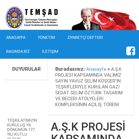
ANASAYFA
YÖNETIM
ZIYARETÇI DEFTERI
BASINDA BIZ
İLETIŞIM
DUYURULAR
Buradasınız:
»
Anasayfa
A.Ş.K
PROJESİ KAPSAMINDA VALİMİZ
SAYIN YAVUZ SELİM KÖŞGER’İN
TEŞRİFLERİYLE KURULAN GAZİ
SEDAT SELİM ÖZTÜRK TASARIM
VE BECERİ ATÖLYELERİ
KOMPLEKSİNİN AÇILIŞ TÖRENİ
TEŞKİLATIMIZIN
A.Ş.K PROJESİ
KURULUŞ YIL
DÖNÜMÜN 177
YILI KUTLU
KAPSAMINDA
OLSUN