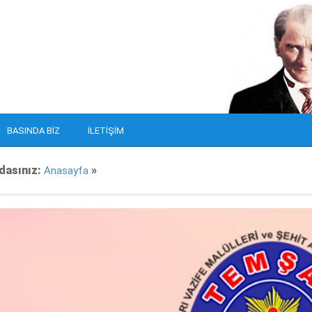
BASINDA BIZ
İLETIŞIM
dasınız:
»
Anasayfa