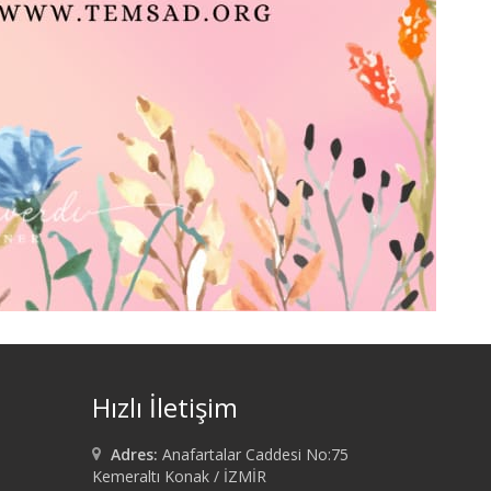
Hızlı İletişim
Adres:
Anafartalar Caddesi No:75
Kemeraltı Konak / İZMİR