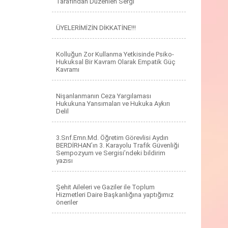
Tarafından Düzenlen Sergi
ÜYELERİMİZİN DİKKATİNE!!!
Kolluğun Zor Kullanma Yetkisinde Psiko-
Hukuksal Bir Kavram Olarak Empatik Güç
Kavramı
Nişanlanmanın Ceza Yargılaması
Hukukuna Yansımaları ve Hukuka Aykırı
Delil
3.Snf.Emn.Md. Öğretim Görevlisi Aydın
BERDİRHAN’ın 3. Karayolu Trafik Güvenliği
Sempozyum ve Sergisi’ndeki bildirim
yazısı
Şehit Aileleri ve Gaziler ile Toplum
Hizmetleri Daire Başkanlığına yaptığımız
öneriler