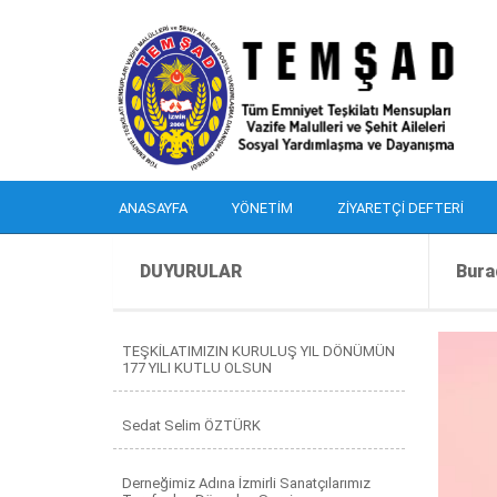
ANASAYFA
YÖNETIM
ZIYARETÇI DEFTERI
DUYURULAR
Bura
TEŞKİLATIMIZIN KURULUŞ YIL DÖNÜMÜN
177 YILI KUTLU OLSUN
Sedat Selim ÖZTÜRK
Derneğimiz Adına İzmirli Sanatçılarımız