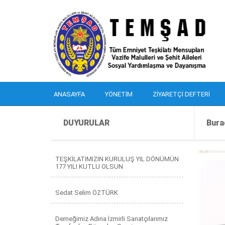
ANASAYFA
YÖNETIM
ZIYARETÇI DEFTERI
DUYURULAR
Bura
TEŞKİLATIMIZIN KURULUŞ YIL DÖNÜMÜN
177 YILI KUTLU OLSUN
Sedat Selim ÖZTÜRK
Derneğimiz Adına İzmirli Sanatçılarımız