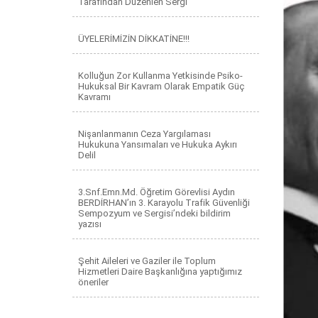
Tarafından Düzenlen Sergi
ÜYELERİMİZİN DİKKATİNE!!!
Kolluğun Zor Kullanma Yetkisinde Psiko-
Hukuksal Bir Kavram Olarak Empatik Güç
Kavramı
Nişanlanmanın Ceza Yargılaması
Hukukuna Yansımaları ve Hukuka Aykırı
Delil
3.Snf.Emn.Md. Öğretim Görevlisi Aydın
BERDİRHAN’ın 3. Karayolu Trafik Güvenliği
Sempozyum ve Sergisi’ndeki bildirim
yazısı
Şehit Aileleri ve Gaziler ile Toplum
Hizmetleri Daire Başkanlığına yaptığımız
öneriler