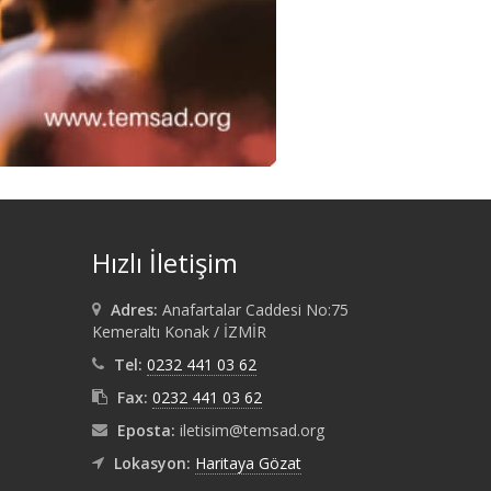
Hızlı İletişim
Adres:
Anafartalar Caddesi No:75
Kemeraltı Konak / İZMİR
Tel:
0232 441 03 62
Fax:
0232 441 03 62
Eposta:
iletisim@temsad.org
Lokasyon:
Haritaya Gözat