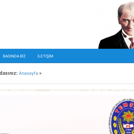
BASINDA BIZ
İLETIŞIM
dasınız:
»
Anasayfa