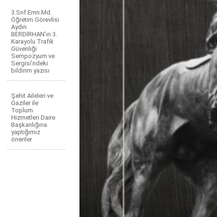
3.Snf.Emn.Md.
Öğretim Görevlisi
Aydın
BERDİRHAN’ın 3.
Karayolu Trafik
Güvenliği
Sempozyum ve
Sergisi’ndeki
bildirim yazısı
Şehit Aileleri ve
Gaziler ile
Toplum
Hizmetleri Daire
Başkanlığına
yaptığımız
öneriler