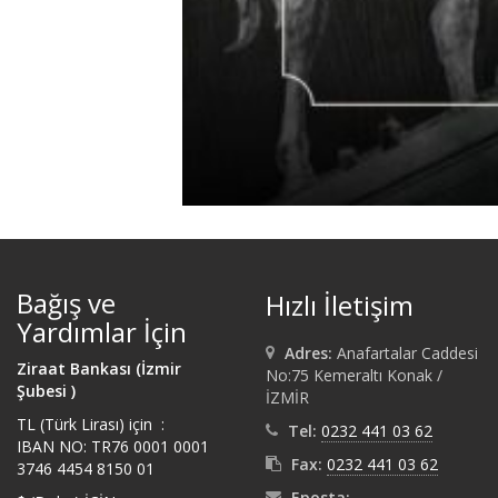
Bağış ve
Hızlı İletişim
Yardımlar İçin
Adres:
Anafartalar Caddesi
Ziraat Bankası (İzmir
No:75 Kemeraltı Konak /
Şubesi )
İZMİR
TL (Türk Lirası) için :
Tel:
0232 441 03 62
IBAN NO: TR76 0001 0001
Fax:
0232 441 03 62
3746 4454 8150 01
Eposta: