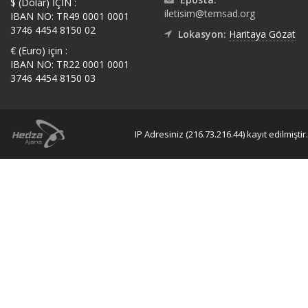
$ (Dolar) İÇİN :
iletisim@temsad.org
IBAN NO: TR49 0001 0001
3746 4454 8150 02
Lokasyon:
Haritaya Gözat
€ (Euro) için :
IBAN NO: TR22 0001 0001
3746 4454 8150 03
IP Adresiniz (216.73.216.44) kayıt edilmiştir.