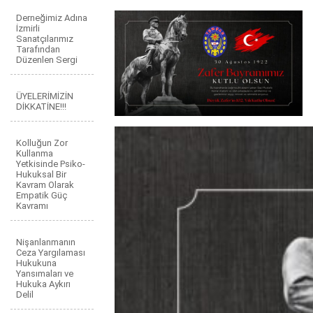
Derneğimiz Adına
İzmirli
Sanatçılarımız
Tarafından
Düzenlen Sergi
ÜYELERİMİZİN
DİKKATİNE!!!
Kolluğun Zor
Kullanma
Yetkisinde Psiko-
Hukuksal Bir
Kavram Olarak
Empatik Güç
Kavramı
Nişanlanmanın
Ceza Yargılaması
Hukukuna
Yansımaları ve
Hukuka Aykırı
Delil