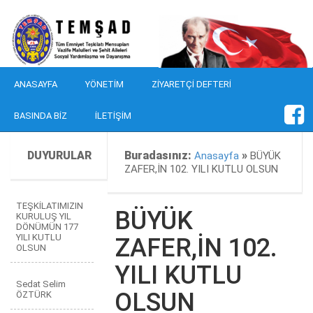
ANASAYFA
YÖNETIM
ZIYARETÇI DEFTERI
BASINDA BIZ
İLETIŞIM
DUYURULAR
Buradasınız:
»
Anasayfa
BÜYÜK
ZAFER,İN 102. YILI KUTLU OLSUN
TEŞKİLATIMIZIN
BÜYÜK
KURULUŞ YIL
DÖNÜMÜN 177
YILI KUTLU
ZAFER,İN 102.
OLSUN
YILI KUTLU
Sedat Selim
OLSUN
ÖZTÜRK