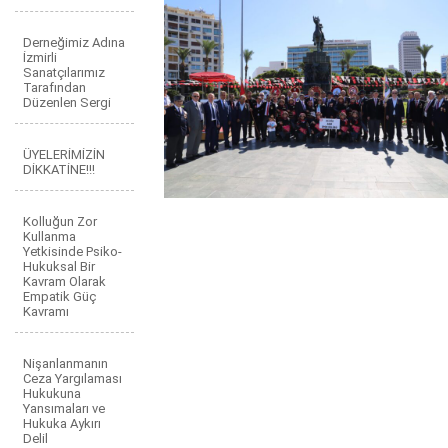
Derneğimiz Adına
İzmirli
Sanatçılarımız
Tarafından
Düzenlen Sergi
ÜYELERİMİZİN
DİKKATİNE!!!
Kolluğun Zor
Kullanma
Yetkisinde Psiko-
Hukuksal Bir
Kavram Olarak
Empatik Güç
Kavramı
Nişanlanmanın
Ceza Yargılaması
Hukukuna
Yansımaları ve
Hukuka Aykırı
Delil