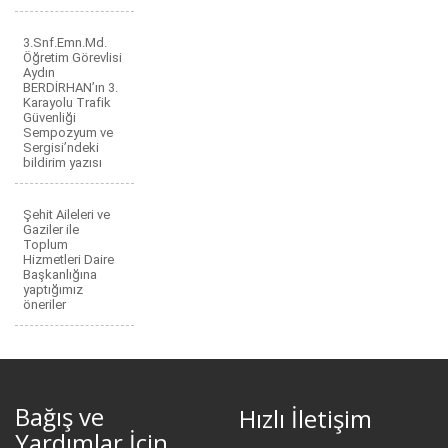
3.Snf.Emn.Md.
Öğretim Görevlisi
Aydın
BERDİRHAN’ın 3.
Karayolu Trafik
Güvenliği
Sempozyum ve
Sergisi’ndeki
bildirim yazısı
Şehit Aileleri ve
Gaziler ile
Toplum
Hizmetleri Daire
Başkanlığına
yaptığımız
öneriler
Bağış ve
Hızlı İletişim
Yardımlar İçin