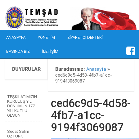
ANASAYFA
YÖNETIM
ZIYARETÇI DEFTERI
BASINDA BIZ
İLETIŞIM
DUYURULAR
Buradasınız:
»
Anasayfa
ced6c9d5-4d58-4fb7-a1cc-
9194f3069087
TEŞKİLATIMIZIN
ced6c9d5-4d58-
KURULUŞ YIL
DÖNÜMÜN 177
YILI KUTLU
4fb7-a1cc-
OLSUN
9194f3069087
Sedat Selim
ÖZTÜRK