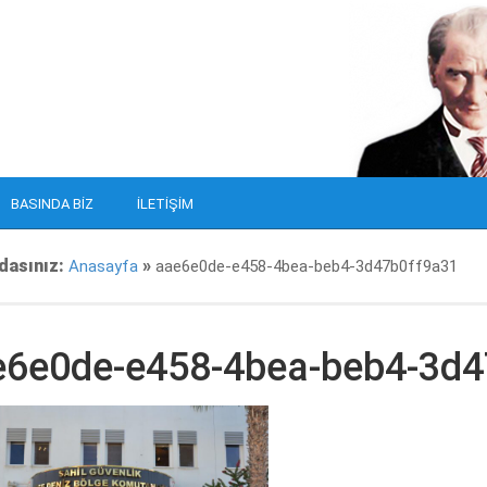
BASINDA BIZ
İLETIŞIM
dasınız:
»
Anasayfa
aae6e0de-e458-4bea-beb4-3d47b0ff9a31
e6e0de-e458-4bea-beb4-3d4