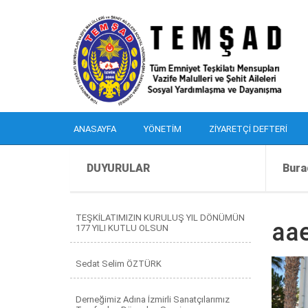
ANASAYFA
YÖNETIM
ZIYARETÇI DEFTERI
DUYURULAR
Bura
TEŞKİLATIMIZIN KURULUŞ YIL DÖNÜMÜN
aa
177 YILI KUTLU OLSUN
Sedat Selim ÖZTÜRK
Derneğimiz Adına İzmirli Sanatçılarımız