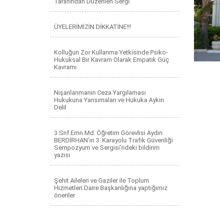
Tarafından Düzenlen Sergi
ÜYELERİMİZİN DİKKATİNE!!!
Kolluğun Zor Kullanma Yetkisinde Psiko-
Hukuksal Bir Kavram Olarak Empatik Güç
Kavramı
Nişanlanmanın Ceza Yargılaması
Hukukuna Yansımaları ve Hukuka Aykırı
Delil
3.Snf.Emn.Md. Öğretim Görevlisi Aydın
BERDİRHAN’ın 3. Karayolu Trafik Güvenliği
Sempozyum ve Sergisi’ndeki bildirim
yazısı
Şehit Aileleri ve Gaziler ile Toplum
Hizmetleri Daire Başkanlığına yaptığımız
öneriler