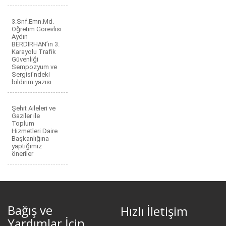
3.Snf.Emn.Md.
Öğretim Görevlisi
Aydın
BERDİRHAN’ın 3.
Karayolu Trafik
Güvenliği
Sempozyum ve
Sergisi’ndeki
bildirim yazısı
Şehit Aileleri ve
Gaziler ile
Toplum
Hizmetleri Daire
Başkanlığına
yaptığımız
öneriler
Bağış ve
Hızlı İletişim
Yardımlar İçin