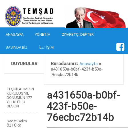
ANASAYFA
YÖNETIM
ZIYARETÇI DEFTERI
BASINDA BIZ
İLETIŞIM
DUYURULAR
Buradasınız:
»
Anasayfa
a431650a-b0bf-423f-b50e-
76ecbc72b14b
TEŞKİLATIMIZIN
a431650a-b0bf-
KURULUŞ YIL
DÖNÜMÜN 177
YILI KUTLU
423f-b50e-
OLSUN
76ecbc72b14b
Sedat Selim
ÖZTÜRK