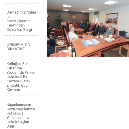
Derneğimiz Adına
İzmirli
Sanatçılarımız
Tarafından
Düzenlen Sergi
ÜYELERİMİZİN
DİKKATİNE!!!
Kolluğun Zor
Kullanma
Yetkisinde Psiko-
Hukuksal Bir
Kavram Olarak
Empatik Güç
Kavramı
Nişanlanmanın
Ceza Yargılaması
Hukukuna
Yansımaları ve
Hukuka Aykırı
Delil