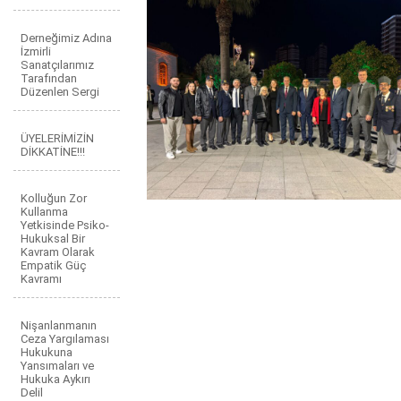
Derneğimiz Adına
İzmirli
Sanatçılarımız
Tarafından
Düzenlen Sergi
ÜYELERİMİZİN
DİKKATİNE!!!
Kolluğun Zor
Kullanma
Yetkisinde Psiko-
Hukuksal Bir
Kavram Olarak
Empatik Güç
Kavramı
Nişanlanmanın
Ceza Yargılaması
Hukukuna
Yansımaları ve
Hukuka Aykırı
Delil