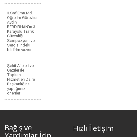
3.Snf.Emn.Md.
Öğretim Görevlisi
Aydın
BERDİRHAN’ın 3.
Karayolu Trafik
Güvenliği
Sempozyum ve
Sergisi’ndeki
bildirim yazısı
Şehit Aileleri ve
Gaziler ile
Toplum
Hizmetleri Daire
Başkanlığına
yaptığımız
öneriler
Bağış ve
Hızlı İletişim
Yardımlar İçin