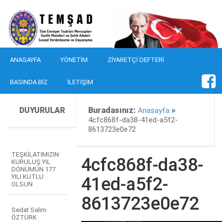
ANASAYFA
YÖNETIM
ZIYARETÇI DEFTERI
BASINDA BIZ
İLETIŞIM
DUYURULAR
Buradasınız:
»
Anasayfa
4cfc868f-da38-41ed-a5f2-
8613723e0e72
TEŞKİLATIMIZIN
4cfc868f-da38-
KURULUŞ YIL
DÖNÜMÜN 177
YILI KUTLU
41ed-a5f2-
OLSUN
8613723e0e72
Sedat Selim
ÖZTÜRK