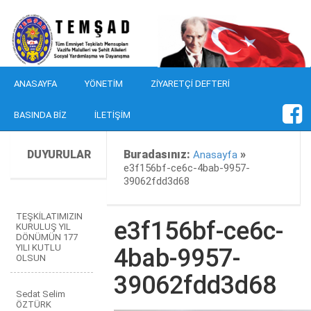
ANASAYFA
YÖNETIM
ZIYARETÇI DEFTERI
BASINDA BIZ
İLETIŞIM
DUYURULAR
Buradasınız:
»
Anasayfa
e3f156bf-ce6c-4bab-9957-
39062fdd3d68
TEŞKİLATIMIZIN
e3f156bf-ce6c-
KURULUŞ YIL
DÖNÜMÜN 177
YILI KUTLU
4bab-9957-
OLSUN
39062fdd3d68
Sedat Selim
ÖZTÜRK