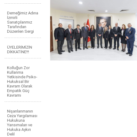
Derneğimiz Adına
İzmirli
Sanatçılarımız
Tarafından
Düzenlen Sergi
ÜYELERİMİZİN
DİKKATİNE!!!
Kolluğun Zor
Kullanma
Yetkisinde Psiko-
Hukuksal Bir
Kavram Olarak
Empatik Güç
Kavramı
Nişanlanmanın
Ceza Yargılaması
Hukukuna
Yansımaları ve
Hukuka Aykırı
Delil