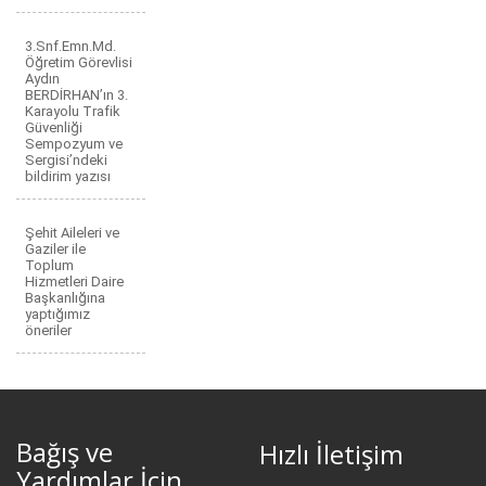
3.Snf.Emn.Md.
Öğretim Görevlisi
Aydın
BERDİRHAN’ın 3.
Karayolu Trafik
Güvenliği
Sempozyum ve
Sergisi’ndeki
bildirim yazısı
Şehit Aileleri ve
Gaziler ile
Toplum
Hizmetleri Daire
Başkanlığına
yaptığımız
öneriler
Bağış ve
Hızlı İletişim
Yardımlar İçin