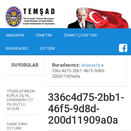
ANASAYFA
YÖNETIM
ZIYARETÇI DEFTERI
BASINDA BIZ
İLETIŞIM
DUYURULAR
Buradasınız:
»
Anasayfa
336c4d75-2bb1-46f5-9d8d-
200d11909a0a
TEŞKİLATIMIZIN
336c4d75-2bb1-
KURULUŞ YIL
DÖNÜMÜN 177
YILI KUTLU
46f5-9d8d-
OLSUN
200d11909a0a
Sedat Selim
ÖZTÜRK