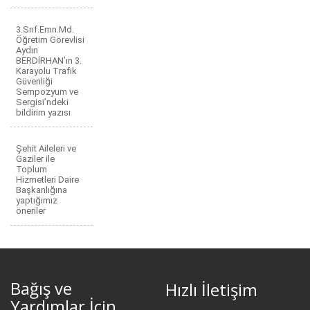
3.Snf.Emn.Md.
Öğretim Görevlisi
Aydın
BERDİRHAN’ın 3.
Karayolu Trafik
Güvenliği
Sempozyum ve
Sergisi’ndeki
bildirim yazısı
Şehit Aileleri ve
Gaziler ile
Toplum
Hizmetleri Daire
Başkanlığına
yaptığımız
öneriler
Bağış ve
Hızlı İletişim
Yardımlar İçin