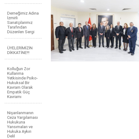
Derneğimiz Adına
İzmirli
Sanatçılarımız
Tarafından
Düzenlen Sergi
ÜYELERİMİZİN
DİKKATİNE!!!
Kolluğun Zor
Kullanma
Yetkisinde Psiko-
Hukuksal Bir
Kavram Olarak
Empatik Güç
Kavramı
Nişanlanmanın
Ceza Yargılaması
Hukukuna
Yansımaları ve
Hukuka Aykırı
Delil