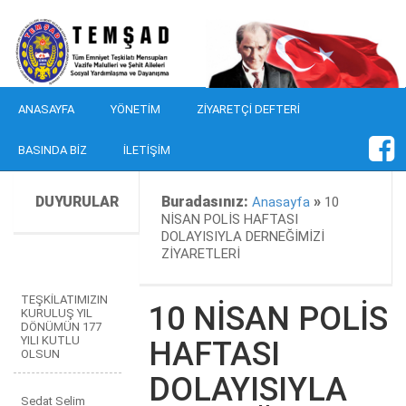
ANASAYFA
YÖNETIM
ZIYARETÇI DEFTERI
BASINDA BIZ
İLETIŞIM
DUYURULAR
Buradasınız:
»
Anasayfa
10
NİSAN POLİS HAFTASI
DOLAYISIYLA DERNEĞİMİZİ
ZİYARETLERİ
TEŞKİLATIMIZIN
10 NİSAN POLİS
KURULUŞ YIL
DÖNÜMÜN 177
YILI KUTLU
HAFTASI
OLSUN
DOLAYISIYLA
Sedat Selim