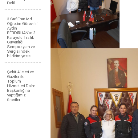
Delil
3.Snf.Emn.Md.
Öğretim Görevlisi
Aydın
BERDİRHAN’ın 3.
Karayolu Trafik
Güvenliği
Sempozyum ve
Sergisi’ndeki
bildirim yazısı
Şehit Aileleri ve
Gaziler ile
Toplum
Hizmetleri Daire
Başkanlığına
yaptığımız
öneriler