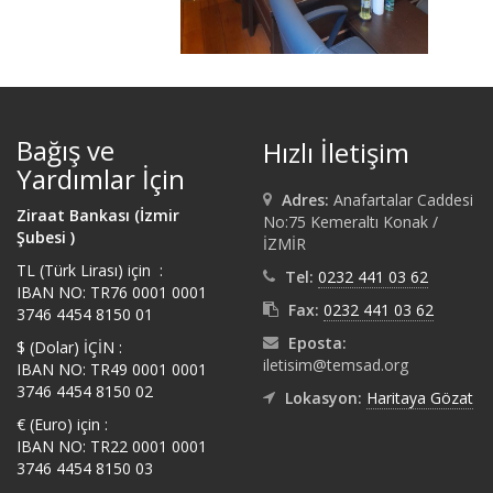
Bağış ve
Hızlı İletişim
Yardımlar İçin
Adres:
Anafartalar Caddesi
Ziraat Bankası (İzmir
No:75 Kemeraltı Konak /
Şubesi )
İZMİR
TL (Türk Lirası) için :
Tel:
0232 441 03 62
IBAN NO: TR76 0001 0001
Fax:
0232 441 03 62
3746 4454 8150 01
Eposta:
$ (Dolar) İÇİN :
iletisim@temsad.org
IBAN NO: TR49 0001 0001
3746 4454 8150 02
Lokasyon:
Haritaya Gözat
€ (Euro) için :
IBAN NO: TR22 0001 0001
3746 4454 8150 03