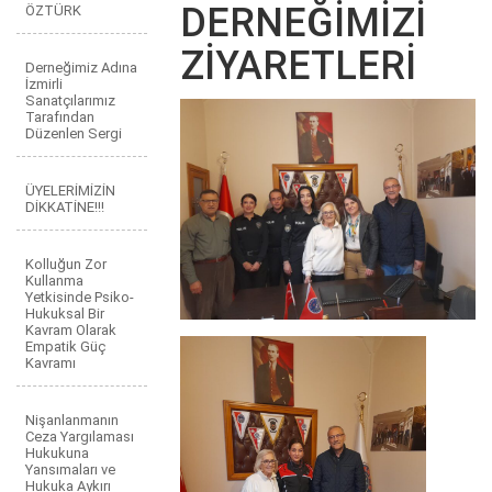
DERNEĞİMİZİ
ÖZTÜRK
ZİYARETLERİ
Derneğimiz Adına
İzmirli
Sanatçılarımız
Tarafından
Düzenlen Sergi
ÜYELERİMİZİN
DİKKATİNE!!!
Kolluğun Zor
Kullanma
Yetkisinde Psiko-
Hukuksal Bir
Kavram Olarak
Empatik Güç
Kavramı
Nişanlanmanın
Ceza Yargılaması
Hukukuna
Yansımaları ve
Hukuka Aykırı