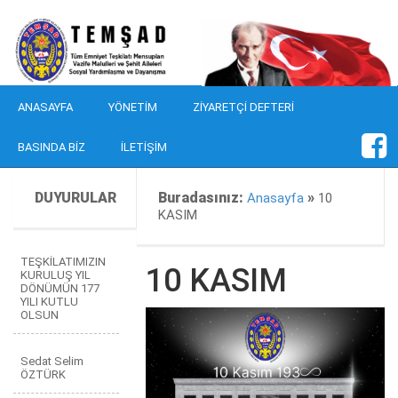
ANASAYFA
YÖNETIM
ZIYARETÇI DEFTERI
BASINDA BIZ
İLETIŞIM
DUYURULAR
Buradasınız:
»
Anasayfa
10
KASIM
TEŞKİLATIMIZIN
10 KASIM
KURULUŞ YIL
DÖNÜMÜN 177
YILI KUTLU
OLSUN
Sedat Selim
ÖZTÜRK