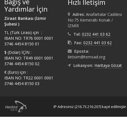
Bağış ve
Hızlı İletişim
Yardımlar İçin
Adres:
Anafartalar Caddesi
Ziraat Bankası (İzmir
No:75 Kemeraltı Konak /
Şubesi )
İZMİR
TL (Türk Lirası) için :
Tel:
0232 441 03 62
IBAN NO: TR76 0001 0001
Fax:
0232 441 03 62
3746 4454 8150 01
Eposta:
$ (Dolar) İÇİN :
iletisim@temsad.org
IBAN NO: TR49 0001 0001
3746 4454 8150 02
Lokasyon:
Haritaya Gözat
€ (Euro) için :
IBAN NO: TR22 0001 0001
3746 4454 8150 03
IP Adresiniz (216.73.216.207) kayıt edilmiştir.