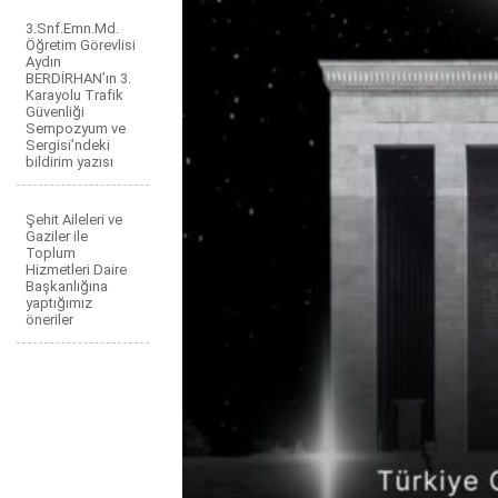
3.Snf.Emn.Md.
Öğretim Görevlisi
Aydın
BERDİRHAN’ın 3.
Karayolu Trafik
Güvenliği
Sempozyum ve
Sergisi’ndeki
bildirim yazısı
Şehit Aileleri ve
Gaziler ile
Toplum
Hizmetleri Daire
Başkanlığına
yaptığımız
öneriler