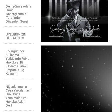
Derneğimiz Adına
İzmirli
Sanatçılarımız
Tarafından
Düzenlen Sergi
ÜYELERİMİZİN
DİKKATİNE!!!
Kolluğun Zor
Kullanma
Yetkisinde Psiko-
Hukuksal Bir
Kavram Olarak
Empatik Güç
Kavramı
Nişanlanmanın
Ceza Yargılaması
Hukukuna
Yansımaları ve
Hukuka Aykırı
Delil