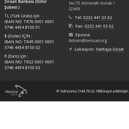
Ziraat Bankası (İzmir
No:75 Kemeraltı Konak /
Şubesi )
İZMİR
TL (Türk Lirası) için :
Tel:
0232 441 03 62
IBAN NO: TR76 0001 0001
Fax:
0232 441 03 62
3746 4454 8150 01
Eposta:
$ (Dolar) İÇİN :
iletisim@temsad.org
IBAN NO: TR49 0001 0001
3746 4454 8150 02
Lokasyon:
Haritaya Gözat
€ (Euro) için :
IBAN NO: TR22 0001 0001
3746 4454 8150 03
IP Adresiniz (144.76.32.189) kayıt edilmiştir.