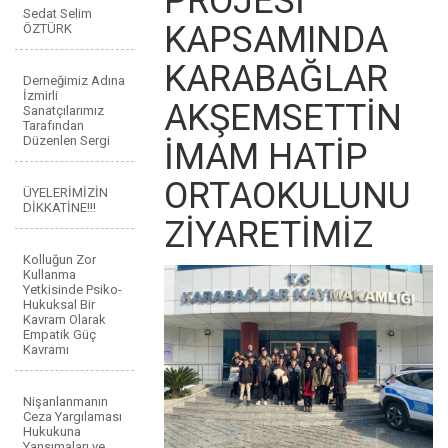
PROJESİ
Sedat Selim
KAPSAMINDA
ÖZTÜRK
KARABAĞLAR
Derneğimiz Adına
İzmirli
AKŞEMSETTİN
Sanatçılarımız
Tarafından
Düzenlen Sergi
İMAM HATİP
ORTAOKULUNU
ÜYELERİMİZİN
DİKKATİNE!!!
ZİYARETİMİZ
Kolluğun Zor
Kullanma
Yetkisinde Psiko-
Hukuksal Bir
Kavram Olarak
Empatik Güç
Kavramı
Nişanlanmanın
Ceza Yargılaması
Hukukuna
Yansımaları ve