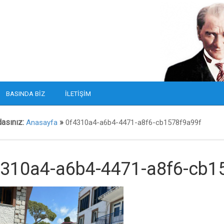
BASINDA BIZ
İLETIŞIM
dasınız:
»
Anasayfa
0f4310a4-a6b4-4471-a8f6-cb1578f9a99f
4310a4-a6b4-4471-a8f6-cb1