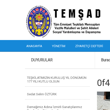
ANASAYFA
YÖNETIM
ZIYARETÇI DEFTERI
DUYURULAR
Bura
TEŞKİLATIMIZIN KURULUŞ YIL DÖNÜMÜN
0f
177 YILI KUTLU OLSUN
Sedat Selim ÖZTÜRK
Derneğimiz Adına İzmirli Sanatçılarımız