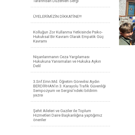
Tarafından Düzenlen Sergi
ÜYELERİMİZİN DİKKATİNE!!!
Kolluğun Zor Kullanma Yetkisinde Psiko-
Hukuksal Bir Kavram Olarak Empatik Güç
Kavramı
Nişanlanmanın Ceza Yargılaması
Hukukuna Yansımaları ve Hukuka Aykırı
Delil
3.Snf.Emn.Md. Öğretim Görevlisi Aydın
BERDİRHAN’ın 3. Karayolu Trafik Güvenliği
Sempozyum ve Sergisi’ndeki bildirim
yazısı
Şehit Aileleri ve Gaziler ile Toplum
Hizmetleri Daire Başkanlığına yaptığımız
öneriler