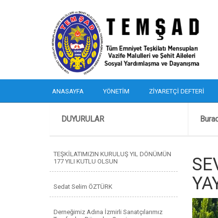
ANASAYFA
YÖNETIM
ZIYARETÇI DEFTERI
DUYURULAR
Bura
TEŞKİLATIMIZIN KURULUŞ YIL DÖNÜMÜN
SE
177 YILI KUTLU OLSUN
YA
Sedat Selim ÖZTÜRK
Derneğimiz Adına İzmirli Sanatçılarımız