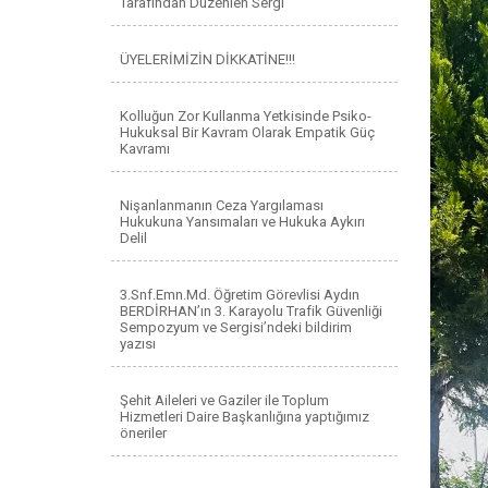
Tarafından Düzenlen Sergi
ÜYELERİMİZİN DİKKATİNE!!!
Kolluğun Zor Kullanma Yetkisinde Psiko-
Hukuksal Bir Kavram Olarak Empatik Güç
Kavramı
Nişanlanmanın Ceza Yargılaması
Hukukuna Yansımaları ve Hukuka Aykırı
Delil
3.Snf.Emn.Md. Öğretim Görevlisi Aydın
BERDİRHAN’ın 3. Karayolu Trafik Güvenliği
Sempozyum ve Sergisi’ndeki bildirim
yazısı
Şehit Aileleri ve Gaziler ile Toplum
Hizmetleri Daire Başkanlığına yaptığımız
öneriler