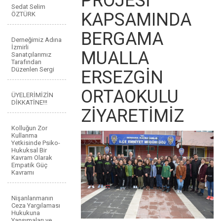
PROJESİ
Sedat Selim
KAPSAMINDA
ÖZTÜRK
BERGAMA
Derneğimiz Adına
İzmirli
MUALLA
Sanatçılarımız
Tarafından
Düzenlen Sergi
ERSEZGİN
ORTAOKULU
ÜYELERİMİZİN
DİKKATİNE!!!
ZİYARETİMİZ
Kolluğun Zor
Kullanma
Yetkisinde Psiko-
Hukuksal Bir
Kavram Olarak
Empatik Güç
Kavramı
Nişanlanmanın
Ceza Yargılaması
Hukukuna
Yansımaları ve