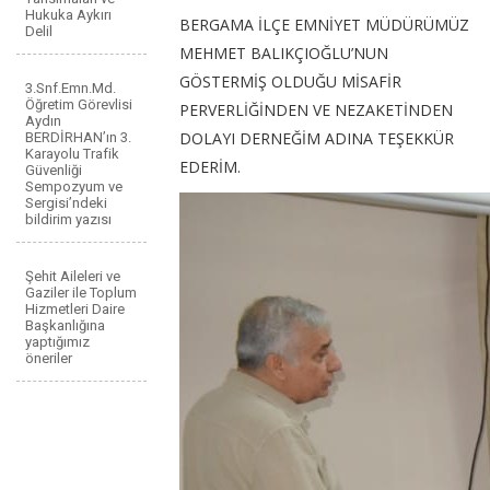
Hukuka Aykırı
BERGAMA İLÇE EMNİYET MÜDÜRÜMÜZ
Delil
MEHMET BALIKÇIOĞLU’NUN
GÖSTERMİŞ OLDUĞU MİSAFİR
3.Snf.Emn.Md.
Öğretim Görevlisi
PERVERLİĞİNDEN VE NEZAKETİNDEN
Aydın
DOLAYI DERNEĞİM ADINA TEŞEKKÜR
BERDİRHAN’ın 3.
Karayolu Trafik
EDERİM.
Güvenliği
Sempozyum ve
Sergisi’ndeki
bildirim yazısı
Şehit Aileleri ve
Gaziler ile Toplum
Hizmetleri Daire
Başkanlığına
yaptığımız
öneriler