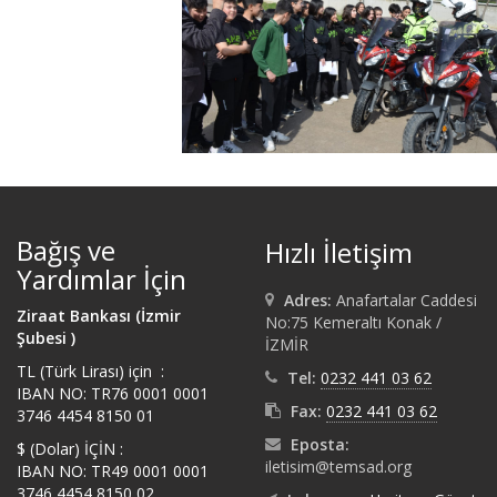
Bağış ve
Hızlı İletişim
Yardımlar İçin
Adres:
Anafartalar Caddesi
Ziraat Bankası (İzmir
No:75 Kemeraltı Konak /
Şubesi )
İZMİR
TL (Türk Lirası) için :
Tel:
0232 441 03 62
IBAN NO: TR76 0001 0001
Fax:
0232 441 03 62
3746 4454 8150 01
Eposta:
$ (Dolar) İÇİN :
iletisim@temsad.org
IBAN NO: TR49 0001 0001
3746 4454 8150 02