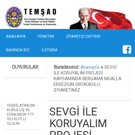
ANASAYFA
YÖNETIM
ZIYARETÇI DEFTERI
BASINDA BIZ
İLETIŞIM
DUYURULAR
Buradasınız:
»
Anasayfa
SEVGİ
İLE KORUYALIM PROJESİ
KAPSAMINDA BERGAMA MUALLA
ERSEZGİN ORTAOKULU
ZİYARETİMİZ
TEŞKİLATIMIZIN
SEVGİ İLE
KURULUŞ YIL
DÖNÜMÜN 177
YILI KUTLU
KORUYALIM
OLSUN