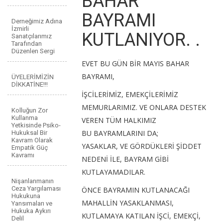
BAHAR
BAYRAMI
Derneğimiz Adına
İzmirli
KUTLANIYOR. .
Sanatçılarımız
Tarafından
Düzenlen Sergi
EVET BU GÜN BİR MAYIS BAHAR
BAYRAMI,
ÜYELERİMİZİN
DİKKATİNE!!!
İŞCİLERİMİZ, EMEKÇİLERİMİZ
MEMURLARIMIZ. VE ONLARA DESTEK
Kolluğun Zor
Kullanma
VEREN TÜM HALKIMIZ
Yetkisinde Psiko-
BU BAYRAMLARINI DA;
Hukuksal Bir
Kavram Olarak
YASAKLAR, VE GÖRDÜKLERİ ŞİDDET
Empatik Güç
Kavramı
NEDENİ İLE, BAYRAM GİBİ
KUTLAYAMADILAR.
Nişanlanmanın
Ceza Yargılaması
ÖNCE BAYRAMIN KUTLANACAĞI
Hukukuna
MAHALLİN YASAKLANMASI,
Yansımaları ve
Hukuka Aykırı
KUTLAMAYA KATILAN İŞCİ, EMEKÇİ,
Delil