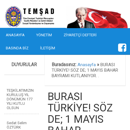
ANASAYFA
YÖNETIM
ZIYARETÇI DEFTERI
BASINDA BIZ
İLETIŞIM
DUYURULAR
Buradasınız:
»
Anasayfa
BURASI
TÜRKİYE! SÖZ DE; 1 MAYIS BAHAR
BAYRAMI KUTLANIYOR. .
TEŞKİLATIMIZIN
BURASI
KURULUŞ YIL
DÖNÜMÜN 177
YILI KUTLU
TÜRKİYE! SÖZ
OLSUN
DE; 1 MAYIS
Sedat Selim
ÖZTÜRK