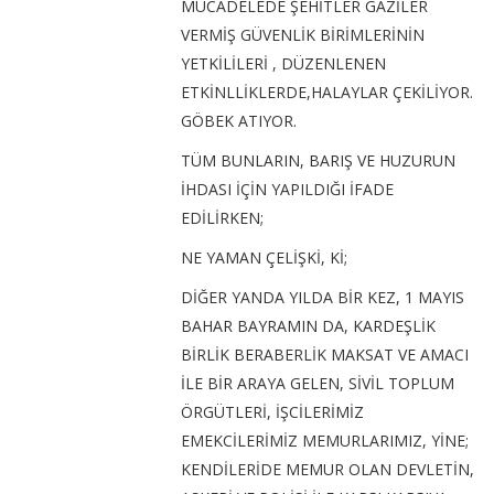
MÜCADELEDE ŞEHİTLER GAZİLER
VERMİŞ GÜVENLİK BİRİMLERİNİN
YETKİLİLERİ , DÜZENLENEN
ETKİNLLİKLERDE,HALAYLAR ÇEKİLİYOR.
GÖBEK ATIYOR.
TÜM BUNLARIN, BARIŞ VE HUZURUN
İHDASI İÇİN YAPILDIĞI İFADE
EDİLİRKEN;
NE YAMAN ÇELİŞKİ, Kİ;
DİĞER YANDA YILDA BİR KEZ, 1 MAYIS
BAHAR BAYRAMIN DA, KARDEŞLİK
BİRLİK BERABERLİK MAKSAT VE AMACI
İLE BİR ARAYA GELEN, SİVİL TOPLUM
ÖRGÜTLERİ, İŞCİLERİMİZ
EMEKCİLERİMİZ MEMURLARIMIZ, YİNE;
KENDİLERİDE MEMUR OLAN DEVLETİN,