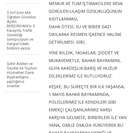
MEMUR VE TÜM İŞTİRAKCİLERE REVA
GÖRÜLEN ULAŞIM ÖZGÜRLÜĞÜNÜN
3.Snf.Emn.Md.
Öğretim Görevlisi
KISITLANMASI,
Aydın
BERDİRHAN’ın 3.
DAHA ÖTESİ, SU VE BİBER GAZI
Karayolu Trafik
SIKILARAK RESMEN İŞKENCE HALİNE
Güvenliği
Sempozyum ve
GETİRİLMESİ. GİBİ,
Sergisi’ndeki
bildirim yazısı
YİNE BİLDİK, YASAKLAR, ŞİDDET VE
MUKAVEMETLE, BAHAR BAYRAMINI,
Şehit Aileleri ve
GÜYA KARDEŞLİK.BARIŞ VE HUZUR
Gaziler ile Toplum
Hizmetleri Daire
DİLEKLERİMZ İLE KUTLUYORUZ.
Başkanlığına
yaptığımız
öneriler
KEŞKE, BU SÜREÇTE BİR İLK YAŞANSA,
1 MAYIS BAHAR BAYRAMINDA,
POLİSLERİMİZ İLE KENDİLERİ GİBİ
EMEKÇİ ÇALIŞANLARIMIZ KARŞI
KARŞIYA GELMESE, BİRBİRLERİ İLE YAN
YANA, OMUZ OMUZA YÜRÜYEREK BU
BAHAR BAYRAMINNI GEREĞİ VE