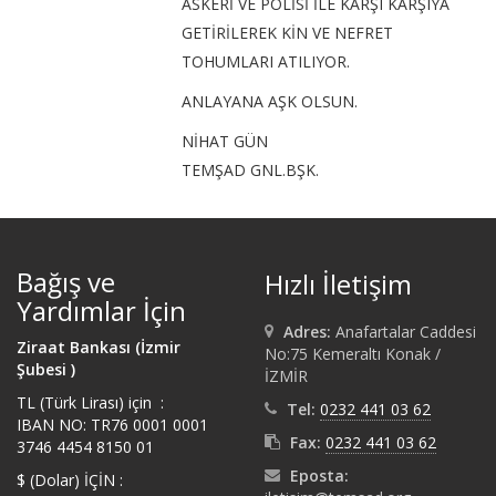
ASKERİ VE POLİSİ İLE KARŞI KARŞIYA
GETİRİLEREK KİN VE NEFRET
TOHUMLARI ATILIYOR.
ANLAYANA AŞK OLSUN.
NİHAT GÜN
TEMŞAD GNL.BŞK.
Bağış ve
Hızlı İletişim
Yardımlar İçin
Adres:
Anafartalar Caddesi
Ziraat Bankası (İzmir
No:75 Kemeraltı Konak /
Şubesi )
İZMİR
TL (Türk Lirası) için :
Tel:
0232 441 03 62
IBAN NO: TR76 0001 0001
Fax:
0232 441 03 62
3746 4454 8150 01
Eposta:
$ (Dolar) İÇİN :