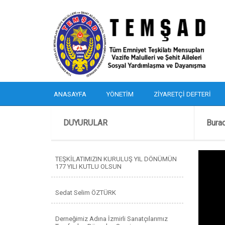
ANASAYFA
YÖNETIM
ZIYARETÇI DEFTERI
DUYURULAR
Bura
TEŞKİLATIMIZIN KURULUŞ YIL DÖNÜMÜN
177 YILI KUTLU OLSUN
Sedat Selim ÖZTÜRK
Derneğimiz Adına İzmirli Sanatçılarımız