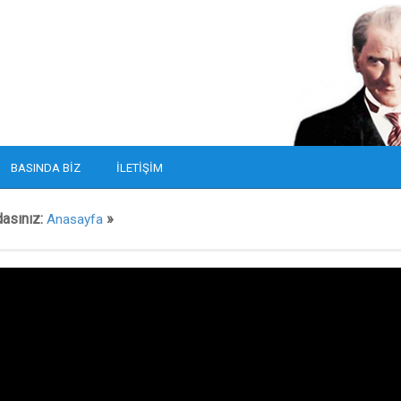
BASINDA BIZ
İLETIŞIM
dasınız:
»
Anasayfa