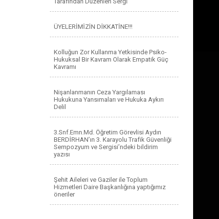
Tarafından Düzenlen Sergi
ÜYELERİMİZİN DİKKATİNE!!!
Kolluğun Zor Kullanma Yetkisinde Psiko-
Hukuksal Bir Kavram Olarak Empatik Güç
Kavramı
Nişanlanmanın Ceza Yargılaması
Hukukuna Yansımaları ve Hukuka Aykırı
Delil
3.Snf.Emn.Md. Öğretim Görevlisi Aydın
BERDİRHAN’ın 3. Karayolu Trafik Güvenliği
Sempozyum ve Sergisi’ndeki bildirim
yazısı
Şehit Aileleri ve Gaziler ile Toplum
Hizmetleri Daire Başkanlığına yaptığımız
öneriler