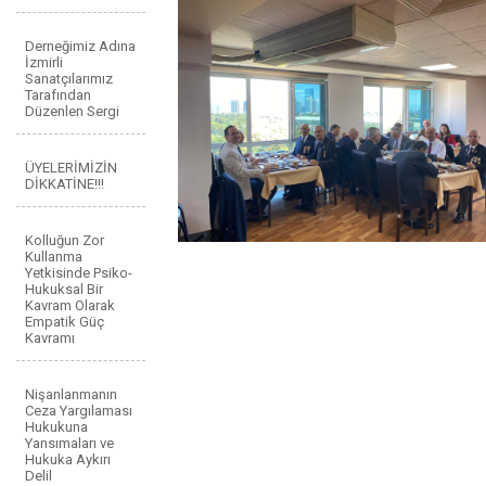
Derneğimiz Adına
İzmirli
Sanatçılarımız
Tarafından
Düzenlen Sergi
ÜYELERİMİZİN
DİKKATİNE!!!
Kolluğun Zor
Kullanma
Yetkisinde Psiko-
Hukuksal Bir
Kavram Olarak
Empatik Güç
Kavramı
Nişanlanmanın
Ceza Yargılaması
Hukukuna
Yansımaları ve
Hukuka Aykırı
Delil