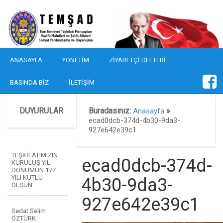
ANASAYFA
YÖNETIM
ZIYARETÇI DEFTERI
BASINDA BIZ
İLETIŞIM
DUYURULAR
Buradasınız:
»
Anasayfa
ecad0dcb-374d-4b30-9da3-
927e642e39c1
TEŞKİLATIMIZIN
ecad0dcb-374d-
KURULUŞ YIL
DÖNÜMÜN 177
YILI KUTLU
4b30-9da3-
OLSUN
927e642e39c1
Sedat Selim
ÖZTÜRK