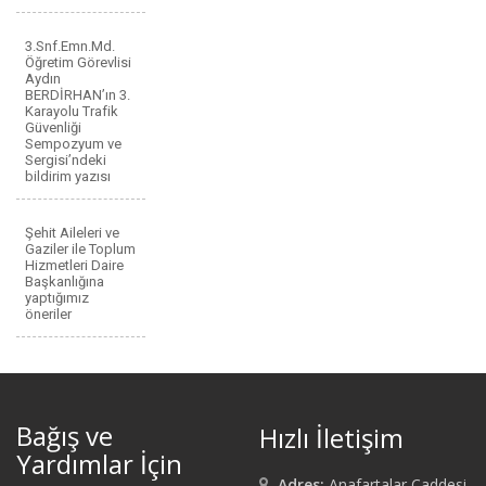
3.Snf.Emn.Md.
Öğretim Görevlisi
Aydın
BERDİRHAN’ın 3.
Karayolu Trafik
Güvenliği
Sempozyum ve
Sergisi’ndeki
bildirim yazısı
Şehit Aileleri ve
Gaziler ile Toplum
Hizmetleri Daire
Başkanlığına
yaptığımız
öneriler
Bağış ve
Hızlı İletişim
Yardımlar İçin
Adres:
Anafartalar Caddesi