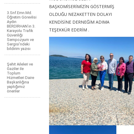
BAŞKOMİSERİMİZİN GÖSTERMİŞ
3.Snf.Emn.Md.
OLDUĞU NEZAKETTEN DOLAYI
Öğretim Görevlisi
KENDİSİNE DERNEĞİM ADIMA
Aydın
BERDİRHAN’ın 3.
TEŞEKKÜR EDERİM .
Karayolu Trafik
Güvenliği
Sempozyum ve
Sergisi’ndeki
bildirim yazısı
Şehit Aileleri ve
Gaziler ile
Toplum
Hizmetleri Daire
Başkanlığına
yaptığımız
öneriler