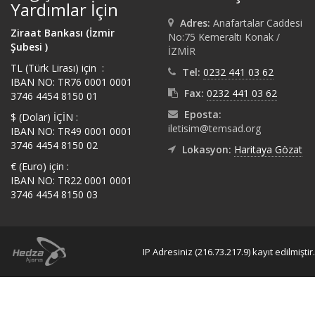
Yardımlar İçin
Adres:
Anafartalar Caddesi
Ziraat Bankası (İzmir
No:75 Kemeraltı Konak /
Şubesi )
İZMİR
TL (Türk Lirası) için :
Tel:
0232 441 03 62
IBAN NO: TR76 0001 0001
Fax:
0232 441 03 62
3746 4454 8150 01
Eposta:
$ (Dolar) İÇİN :
iletisim@temsad.org
IBAN NO: TR49 0001 0001
3746 4454 8150 02
Lokasyon:
Haritaya Gözat
€ (Euro) için :
IBAN NO: TR22 0001 0001
3746 4454 8150 03
IP Adresiniz (216.73.217.9) kayıt edilmiştir.