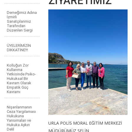
ZİYARETİMİZ
Derneğimiz Adına
İzmirli
Sanatçılarımız
Tarafından
Düzenlen Sergi
ÜYELERİMİZİN
DİKKATİNE!!!
Kolluğun Zor
Kullanma
Yetkisinde Psiko-
Hukuksal Bir
Kavram Olarak
Empatik Güç
Kavramı
Nişanlanmanın
Ceza Yargılaması
Hukukuna
Yansımaları ve
URLA POLİS MORAL EĞİTİM MERKEZİ
Hukuka Aykırı
Delil
MÜDÜRÜMÜZ SELİN