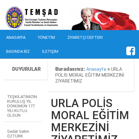
ANASAYFA
YÖNETIM
ZIYARETÇI DEFTERI
BASINDA BIZ
İLETIŞIM
DUYURULAR
Buradasınız:
»
Anasayfa
URLA
POLİS MORAL EĞİTİM MERKEZİNİ
ZİYARETİMİZ
TEŞKİLATIMIZIN
URLA POLİS
KURULUŞ YIL
DÖNÜMÜN 177
YILI KUTLU
MORAL EĞİTİM
OLSUN
MERKEZİNİ
Sedat Selim
ÖZTÜRK