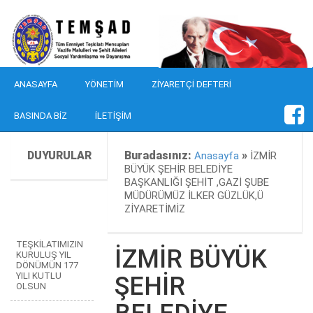
ANASAYFA
YÖNETIM
ZIYARETÇI DEFTERI
BASINDA BIZ
İLETIŞIM
DUYURULAR
Buradasınız:
»
Anasayfa
İZMİR
BÜYÜK ŞEHİR BELEDİYE
BAŞKANLIĞI ŞEHİT ,GAZİ ŞUBE
MÜDÜRÜMÜZ İLKER GÜZLÜK,Ü
ZİYARETİMİZ
TEŞKİLATIMIZIN
İZMİR BÜYÜK
KURULUŞ YIL
DÖNÜMÜN 177
YILI KUTLU
ŞEHİR
OLSUN