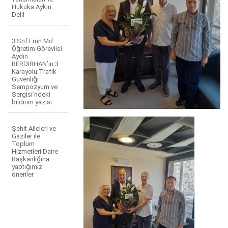
Hukuka Aykırı
Delil
3.Snf.Emn.Md.
Öğretim Görevlisi
Aydın
BERDİRHAN’ın 3.
Karayolu Trafik
Güvenliği
Sempozyum ve
Sergisi’ndeki
bildirim yazısı
Şehit Aileleri ve
Gaziler ile
Toplum
Hizmetleri Daire
Başkanlığına
yaptığımız
öneriler