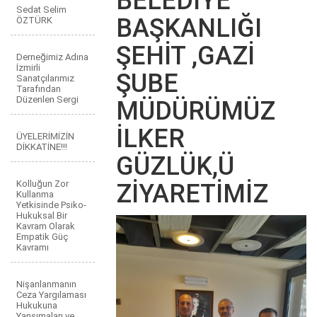
BELEDİYE
Sedat Selim
BAŞKANLIĞI
ÖZTÜRK
ŞEHİT ,GAZİ
Derneğimiz Adına
İzmirli
ŞUBE
Sanatçılarımız
Tarafından
Düzenlen Sergi
MÜDÜRÜMÜZ
İLKER
ÜYELERİMİZİN
DİKKATİNE!!!
GÜZLÜK,Ü
Kolluğun Zor
ZİYARETİMİZ
Kullanma
Yetkisinde Psiko-
Hukuksal Bir
Kavram Olarak
Empatik Güç
Kavramı
Nişanlanmanın
Ceza Yargılaması
Hukukuna
Yansımaları ve