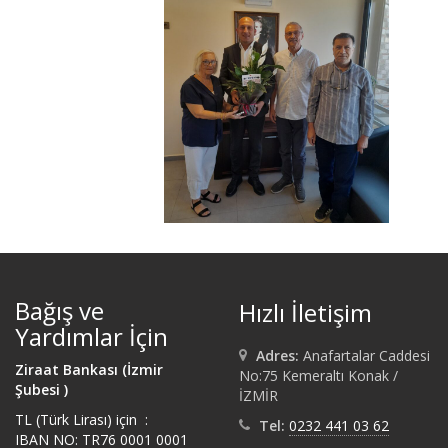
Bağış ve
Hızlı İletişim
Yardımlar İçin
Adres:
Anafartalar Caddesi
Ziraat Bankası (İzmir
No:75 Kemeraltı Konak /
Şubesi )
İZMİR
TL (Türk Lirası) için :
Tel:
0232 441 03 62
IBAN NO: TR76 0001 0001